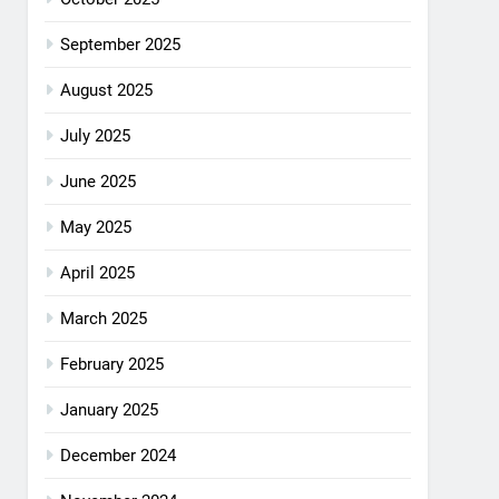
September 2025
August 2025
July 2025
June 2025
May 2025
April 2025
March 2025
February 2025
January 2025
December 2024