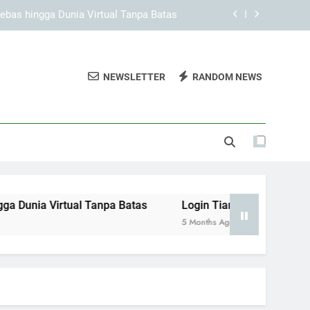
bas hingga Dunia Virtual Tanpa Batas
i Autentikasi yang Digunakan Platform
r Menjadi Profesional di Era Digital
NEWSLETTER
RANDOM NEWS
if Secara Aman di Berbagai Perangkat
bas hingga Dunia Virtual Tanpa Batas
i Autentikasi yang Digunakan Platform
r Menjadi Profesional di Era Digital
tual Tanpa Batas
Login Tiara4D dan Teknologi Autentika
5 Months Ago