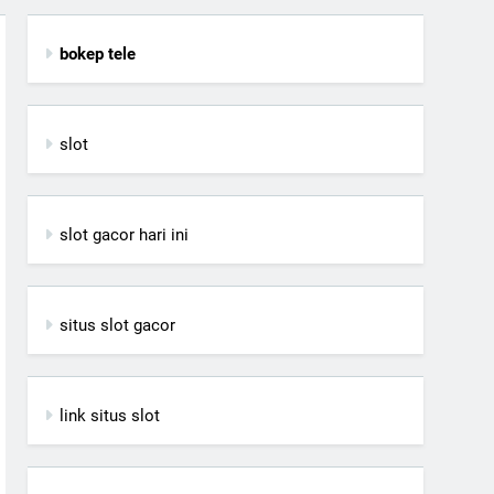
bokep tele
slot
slot gacor hari ini
situs slot gacor
link situs slot