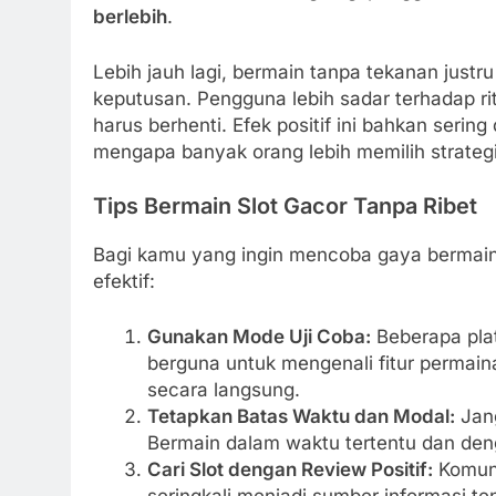
berlebih
.
Lebih jauh lagi, bermain tanpa tekanan just
keputusan. Pengguna lebih sadar terhadap ri
harus berhenti. Efek positif ini bahkan serin
mengapa banyak orang lebih memilih strategi 
Tips Bermain Slot Gacor Tanpa Ribet
Bagi kamu yang ingin mencoba gaya bermain 
efektif:
Gunakan Mode Uji Coba:
Beberapa plat
berguna untuk mengenali fitur permain
secara langsung.
Tetapkan Batas Waktu dan Modal:
Jang
Bermain dalam waktu tertentu dan den
Cari Slot dengan Review Positif:
Komuni
seringkali menjadi sumber informasi t