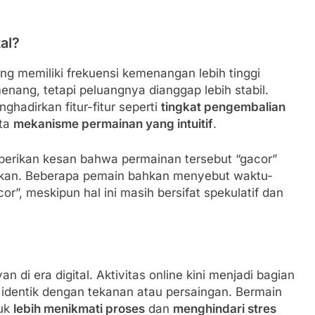
al?
ng memiliki frekuensi kemenangan lebih tinggi
enang, tetapi peluangnya dianggap lebih stabil.
hadirkan fitur-fitur seperti
tingkat pengembalian
rta
mekanisme permainan yang intuitif
.
berikan kesan bahwa permainan tersebut “gacor”
inkan. Beberapa pemain bahkan menyebut waktu-
r”, meskipun hal ini masih bersifat spekulatif dan
 di era digital. Aktivitas online kini menjadi bagian
gi identik dengan tekanan atau persaingan. Bermain
tuk
lebih menikmati proses
dan
menghindari stres