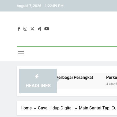
Skip
August 7, 2026
1:23:00 PM
to
content
The
Ikuti Tren
 Secara Aman di Berbagai Perangkat
Perkembangan Game
4 Months Ago
HEADLINES
Home
Gaya Hidup Digital
Main Santai Tapi Cua