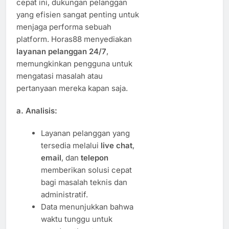
cepat ini, dukungan pelanggan
yang efisien sangat penting untuk
menjaga performa sebuah
platform. Horas88 menyediakan
layanan pelanggan 24/7
,
memungkinkan pengguna untuk
mengatasi masalah atau
pertanyaan mereka kapan saja.
a.
Analisis:
Layanan pelanggan yang
tersedia melalui
live chat
,
email
, dan
telepon
memberikan solusi cepat
bagi masalah teknis dan
administratif.
Data menunjukkan bahwa
waktu tunggu untuk