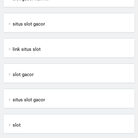
situs slot gacor
link situs slot
slot gacor
situs slot gacor
slot