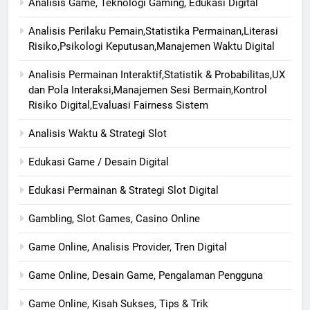
Analisis Game, Teknologi Gaming, Edukasi Digital
Analisis Perilaku Pemain,Statistika Permainan,Literasi
Risiko,Psikologi Keputusan,Manajemen Waktu Digital
Analisis Permainan Interaktif,Statistik & Probabilitas,UX
dan Pola Interaksi,Manajemen Sesi Bermain,Kontrol
Risiko Digital,Evaluasi Fairness Sistem
Analisis Waktu & Strategi Slot
Edukasi Game / Desain Digital
Edukasi Permainan & Strategi Slot Digital
Gambling, Slot Games, Casino Online
Game Online, Analisis Provider, Tren Digital
Game Online, Desain Game, Pengalaman Pengguna
Game Online, Kisah Sukses, Tips & Trik