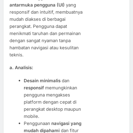
antarmuka pengguna (UI)
yang
responsif dan intuitif, membuatnya
mudah diakses di berbagai
perangkat. Pengguna dapat
menikmati taruhan dan permainan
dengan sangat nyaman tanpa
hambatan navigasi atau kesulitan
teknis.
a.
Analisis:
Desain minimalis
dan
responsif
memungkinkan
pengguna mengakses
platform dengan cepat di
perangkat desktop maupun
mobile.
Penggunaan
navigasi yang
mudah dipahami
dan fitur