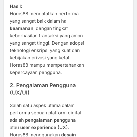
Hasil:
Horas88 mencatatkan performa
yang sangat baik dalam hal
keamanan
, dengan tingkat
keberhasilan transaksi yang aman
yang sangat tinggi. Dengan adopsi
teknologi enkripsi yang kuat dan
kebijakan privasi yang ketat,
Horas88 mampu mempertahankan
kepercayaan pengguna.
2. Pengalaman Pengguna
(UX/UI)
Salah satu aspek utama dalam
performa sebuah platform digital
adalah
pengalaman pengguna
atau
user experience (UX)
.
Horas88 menggunakan
desain