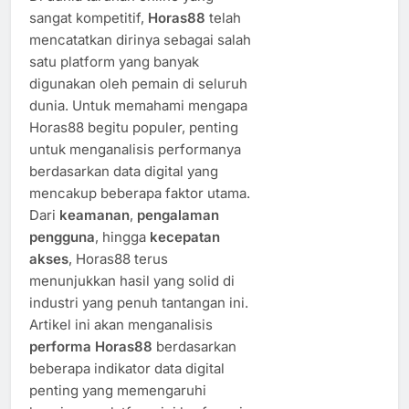
sangat kompetitif,
Horas88
telah
mencatatkan dirinya sebagai salah
satu platform yang banyak
digunakan oleh pemain di seluruh
dunia. Untuk memahami mengapa
Horas88 begitu populer, penting
untuk menganalisis performanya
berdasarkan data digital yang
mencakup beberapa faktor utama.
Dari
keamanan
,
pengalaman
pengguna
, hingga
kecepatan
akses
, Horas88 terus
menunjukkan hasil yang solid di
industri yang penuh tantangan ini.
Artikel ini akan menganalisis
performa Horas88
berdasarkan
beberapa indikator data digital
penting yang memengaruhi