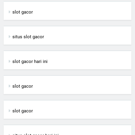
slot gacor
situs slot gacor
slot gacor hari ini
slot gacor
slot gacor