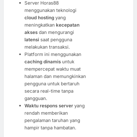
Server Horas88
menggunakan teknologi
cloud hosting
yang
meningkatkan
kecepatan
akses
dan mengurangi
latensi
saat pengguna
melakukan transaksi.
Platform ini menggunakan
caching dinamis
untuk
mempercepat waktu muat
halaman dan memungkinkan
pengguna untuk bertaruh
secara real-time tanpa
gangguan.
Waktu respons server
yang
rendah memberikan
pengalaman taruhan yang
hampir tanpa hambatan.