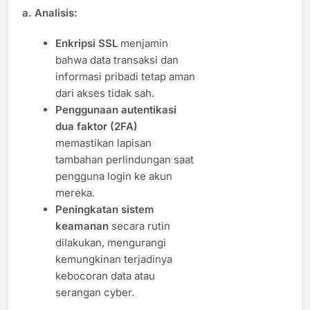
a.
Analisis:
Enkripsi SSL
menjamin
bahwa data transaksi dan
informasi pribadi tetap aman
dari akses tidak sah.
Penggunaan autentikasi
dua faktor (2FA)
memastikan lapisan
tambahan perlindungan saat
pengguna login ke akun
mereka.
Peningkatan sistem
keamanan
secara rutin
dilakukan, mengurangi
kemungkinan terjadinya
kebocoran data atau
serangan cyber.