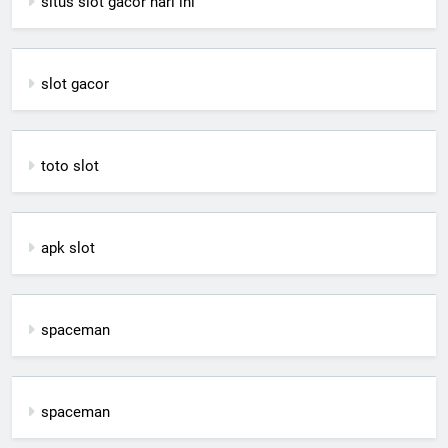
situs slot gacor hari ini
slot gacor
toto slot
apk slot
spaceman
spaceman