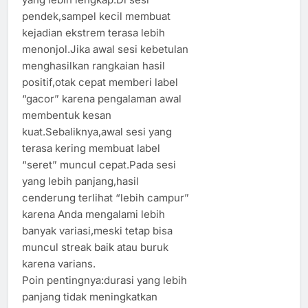
pendek,sampel kecil membuat
kejadian ekstrem terasa lebih
menonjol.Jika awal sesi kebetulan
menghasilkan rangkaian hasil
positif,otak cepat memberi label
“gacor” karena pengalaman awal
membentuk kesan
kuat.Sebaliknya,awal sesi yang
terasa kering membuat label
“seret” muncul cepat.Pada sesi
yang lebih panjang,hasil
cenderung terlihat “lebih campur”
karena Anda mengalami lebih
banyak variasi,meski tetap bisa
muncul streak baik atau buruk
karena varians.
Poin pentingnya:durasi yang lebih
panjang tidak meningkatkan