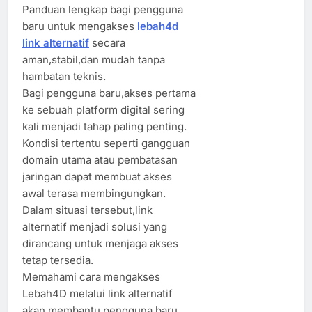
Panduan lengkap bagi pengguna
baru untuk mengakses
lebah4d
link alternatif
secara
aman,stabil,dan mudah tanpa
hambatan teknis.
Bagi pengguna baru,akses pertama
ke sebuah platform digital sering
kali menjadi tahap paling penting.
Kondisi tertentu seperti gangguan
domain utama atau pembatasan
jaringan dapat membuat akses
awal terasa membingungkan.
Dalam situasi tersebut,link
alternatif menjadi solusi yang
dirancang untuk menjaga akses
tetap tersedia.
Memahami cara mengakses
Lebah4D melalui link alternatif
akan membantu pengguna baru