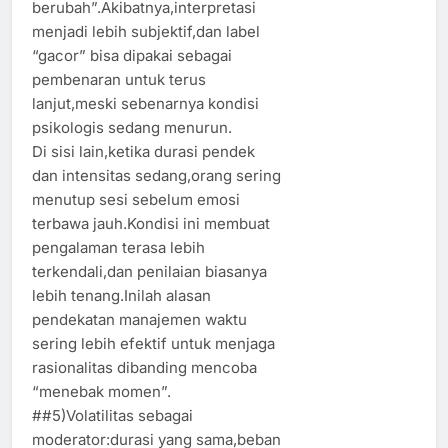
berubah”.Akibatnya,interpretasi
menjadi lebih subjektif,dan label
“gacor” bisa dipakai sebagai
pembenaran untuk terus
lanjut,meski sebenarnya kondisi
psikologis sedang menurun.
Di sisi lain,ketika durasi pendek
dan intensitas sedang,orang sering
menutup sesi sebelum emosi
terbawa jauh.Kondisi ini membuat
pengalaman terasa lebih
terkendali,dan penilaian biasanya
lebih tenang.Inilah alasan
pendekatan manajemen waktu
sering lebih efektif untuk menjaga
rasionalitas dibanding mencoba
“menebak momen”.
##5)Volatilitas sebagai
moderator:durasi yang sama,beban