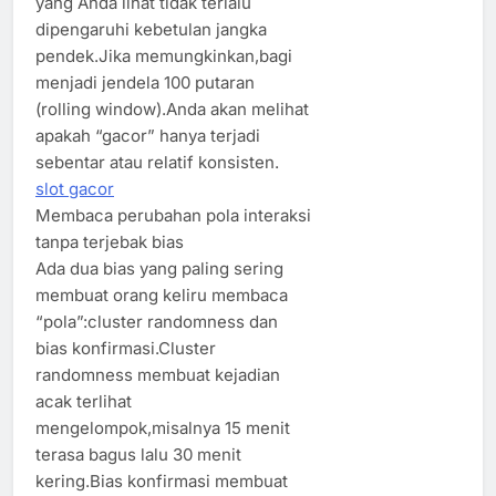
yang Anda lihat tidak terlalu
dipengaruhi kebetulan jangka
pendek.Jika memungkinkan,bagi
menjadi jendela 100 putaran
(rolling window).Anda akan melihat
apakah “gacor” hanya terjadi
sebentar atau relatif konsisten.
slot gacor
Membaca perubahan pola interaksi
tanpa terjebak bias
Ada dua bias yang paling sering
membuat orang keliru membaca
“pola”:cluster randomness dan
bias konfirmasi.Cluster
randomness membuat kejadian
acak terlihat
mengelompok,misalnya 15 menit
terasa bagus lalu 30 menit
kering.Bias konfirmasi membuat