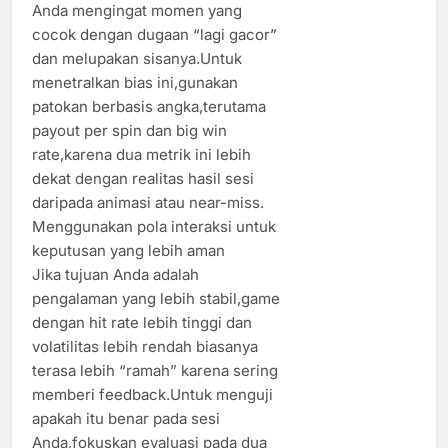
Anda mengingat momen yang
cocok dengan dugaan “lagi gacor”
dan melupakan sisanya.Untuk
menetralkan bias ini,gunakan
patokan berbasis angka,terutama
payout per spin dan big win
rate,karena dua metrik ini lebih
dekat dengan realitas hasil sesi
daripada animasi atau near-miss.
Menggunakan pola interaksi untuk
keputusan yang lebih aman
Jika tujuan Anda adalah
pengalaman yang lebih stabil,game
dengan hit rate lebih tinggi dan
volatilitas lebih rendah biasanya
terasa lebih “ramah” karena sering
memberi feedback.Untuk menguji
apakah itu benar pada sesi
Anda,fokuskan evaluasi pada dua