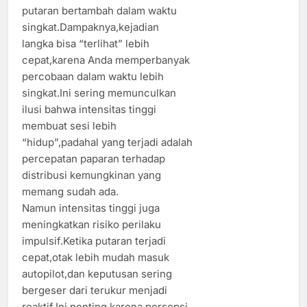
putaran bertambah dalam waktu
singkat.Dampaknya,kejadian
langka bisa “terlihat” lebih
cepat,karena Anda memperbanyak
percobaan dalam waktu lebih
singkat.Ini sering memunculkan
ilusi bahwa intensitas tinggi
membuat sesi lebih
“hidup”,padahal yang terjadi adalah
percepatan paparan terhadap
distribusi kemungkinan yang
memang sudah ada.
Namun intensitas tinggi juga
meningkatkan risiko perilaku
impulsif.Ketika putaran terjadi
cepat,otak lebih mudah masuk
autopilot,dan keputusan sering
bergeser dari terukur menjadi
reaktif.Ini penting karena persepsi