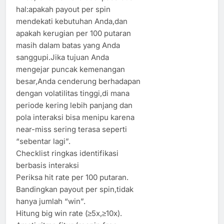
hal:apakah payout per spin
mendekati kebutuhan Anda,dan
apakah kerugian per 100 putaran
masih dalam batas yang Anda
sanggupi.Jika tujuan Anda
mengejar puncak kemenangan
besar,Anda cenderung berhadapan
dengan volatilitas tinggi,di mana
periode kering lebih panjang dan
pola interaksi bisa menipu karena
near-miss sering terasa seperti
“sebentar lagi”.
Checklist ringkas identifikasi
berbasis interaksi
Periksa hit rate per 100 putaran.
Bandingkan payout per spin,tidak
hanya jumlah “win”.
Hitung big win rate (≥5x,≥10x).