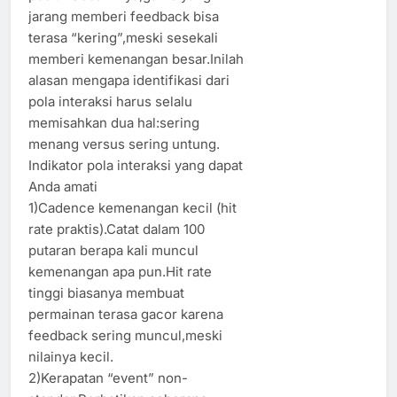
jarang memberi feedback bisa
terasa “kering”,meski sesekali
memberi kemenangan besar.Inilah
alasan mengapa identifikasi dari
pola interaksi harus selalu
memisahkan dua hal:sering
menang versus sering untung.
Indikator pola interaksi yang dapat
Anda amati
1)Cadence kemenangan kecil (hit
rate praktis).Catat dalam 100
putaran berapa kali muncul
kemenangan apa pun.Hit rate
tinggi biasanya membuat
permainan terasa gacor karena
feedback sering muncul,meski
nilainya kecil.
2)Kerapatan “event” non-