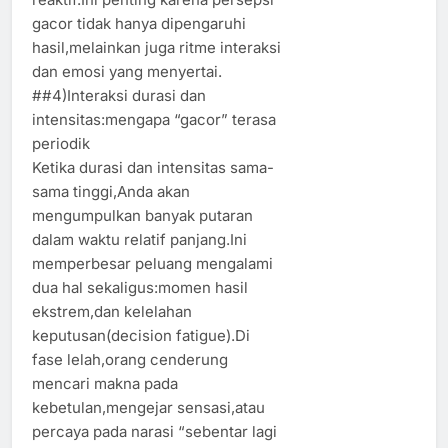
gacor tidak hanya dipengaruhi
hasil,melainkan juga ritme interaksi
dan emosi yang menyertai.
##4)Interaksi durasi dan
intensitas:mengapa “gacor” terasa
periodik
Ketika durasi dan intensitas sama-
sama tinggi,Anda akan
mengumpulkan banyak putaran
dalam waktu relatif panjang.Ini
memperbesar peluang mengalami
dua hal sekaligus:momen hasil
ekstrem,dan kelelahan
keputusan(decision fatigue).Di
fase lelah,orang cenderung
mencari makna pada
kebetulan,mengejar sensasi,atau
percaya pada narasi “sebentar lagi