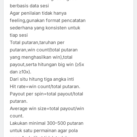
berbasis data sesi
Agar penilaian tidak hanya
feeling,gunakan format pencatatan
sederhana yang konsisten untuk
tiap sesi
Total putaran,taruhan per
putaran,win count(total putaran
yang menghasilkan win),total
payout,serta hitungan big win (≥5x
dan ≥10x).
Dari situ hitung tiga angka inti
Hit rate=win count/total putaran.
Payout per spin=total payout/total
putaran.
Average win size=total payout/win
count.
Lakukan minimal 300–500 putaran
untuk satu permainan agar pola