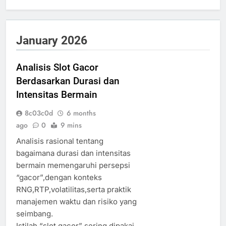
January 2026
Analisis Slot Gacor
Berdasarkan Durasi dan
Intensitas Bermain
8c03c0d
6 months
ago
0
9 mins
Analisis rasional tentang
bagaimana durasi dan intensitas
bermain memengaruhi persepsi
“gacor”,dengan konteks
RNG,RTP,volatilitas,serta praktik
manajemen waktu dan risiko yang
seimbang.
Istilah “slot gacor” sering dipakai