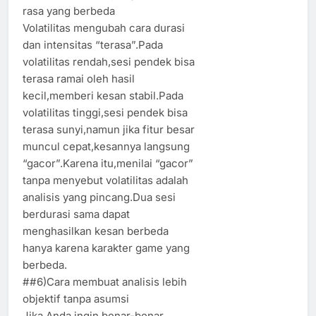
rasa yang berbeda
Volatilitas mengubah cara durasi
dan intensitas “terasa”.Pada
volatilitas rendah,sesi pendek bisa
terasa ramai oleh hasil
kecil,memberi kesan stabil.Pada
volatilitas tinggi,sesi pendek bisa
terasa sunyi,namun jika fitur besar
muncul cepat,kesannya langsung
“gacor”.Karena itu,menilai “gacor”
tanpa menyebut volatilitas adalah
analisis yang pincang.Dua sesi
berdurasi sama dapat
menghasilkan kesan berbeda
hanya karena karakter game yang
berbeda.
##6)Cara membuat analisis lebih
objektif tanpa asumsi
Jika Anda ingin benar-benar