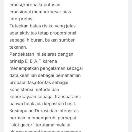
emosi,karena keputusan
emosional memperbesar bias
interpretasi.
Tetapkan batas risiko yang jelas
agar aktivitas tetap proporsional
sebagai hiburan, bukan sumber
tekanan.
Pendekatan ini selaras dengan
prinsip E-E-A-T karena
menempatkan pengalaman sebagai
data,keahlian sebagai pemahaman
probabilitas,otoritas sebagai
konsistensi metode,dan
kepercayaan sebagai transparansi
bahwa tidak ada kepastian hasil.
Kesimpulan:Durasi dan intensitas
bermain memengaruhi persepsi
“slot gacor” terutama melalui
ukuran sampel,kecepatan paparan