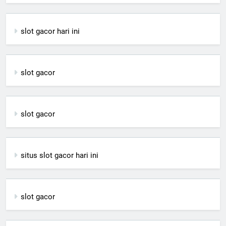
slot gacor hari ini
slot gacor
slot gacor
situs slot gacor hari ini
slot gacor