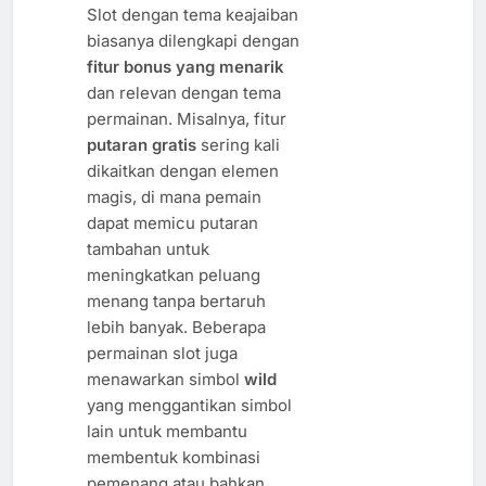
Slot dengan tema keajaiban
biasanya dilengkapi dengan
fitur bonus yang menarik
dan relevan dengan tema
permainan. Misalnya, fitur
putaran gratis
sering kali
dikaitkan dengan elemen
magis, di mana pemain
dapat memicu putaran
tambahan untuk
meningkatkan peluang
menang tanpa bertaruh
lebih banyak. Beberapa
permainan slot juga
menawarkan simbol
wild
yang menggantikan simbol
lain untuk membantu
membentuk kombinasi
pemenang atau bahkan