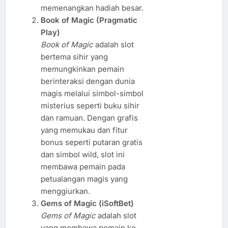
memenangkan hadiah besar.
Book of Magic (Pragmatic
Play)
Book of Magic
adalah slot
bertema sihir yang
memungkinkan pemain
berinteraksi dengan dunia
magis melalui simbol-simbol
misterius seperti buku sihir
dan ramuan. Dengan grafis
yang memukau dan fitur
bonus seperti putaran gratis
dan simbol wild, slot ini
membawa pemain pada
petualangan magis yang
menggiurkan.
Gems of Magic (iSoftBet)
Gems of Magic
adalah slot
yang membawa pemain ke