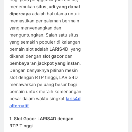
menemukan
situs judi yang dapat
dipercaya
adalah hal utama untuk
memastikan pengalaman bermain
yang menyenangkan dan
menguntungkan. Salah satu situs
yang semakin populer di kalangan
pemain slot adalah
LARIS4D
, yang
dikenal dengan
slot gacor
dan
pembayaran jackpot yang instan
.
Dengan banyaknya pilihan mesin
slot dengan RTP tinggi, LARIS4D
menawarkan peluang besar bagi
pemain untuk meraih kemenangan
besar dalam waktu singkat
laris4d
alternatif
.
1.
Slot Gacor LARIS4D dengan
RTP Tinggi