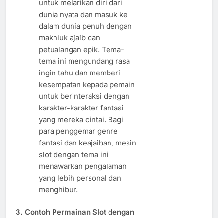
untuk melarikan diri dari
dunia nyata dan masuk ke
dalam dunia penuh dengan
makhluk ajaib dan
petualangan epik. Tema-
tema ini mengundang rasa
ingin tahu dan memberi
kesempatan kepada pemain
untuk berinteraksi dengan
karakter-karakter fantasi
yang mereka cintai. Bagi
para penggemar genre
fantasi dan keajaiban, mesin
slot dengan tema ini
menawarkan pengalaman
yang lebih personal dan
menghibur.
3.
Contoh Permainan Slot dengan