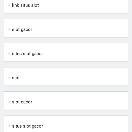
link situs slot
slot gacor
situs slot gacor
slot
slot gacor
situs slot gacor