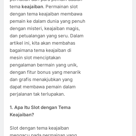
tema
keajaiban
. Permainan slot
dengan tema keajaiban membawa
pemain ke dalam dunia yang penuh
dengan misteri, keajaiban magis,
dan petualangan yang seru. Dalam
artikel ini, kita akan membahas
bagaimana tema keajaiban di
mesin slot menciptakan
pengalaman bermain yang unik,
dengan fitur bonus yang menarik
dan grafis menakjubkan yang
dapat membawa pemain dalam
perjalanan tak terlupakan.
1.
Apa Itu Slot dengan Tema
Keajaiban?
Slot dengan tema keajaiban
mengacu pada permainan yang