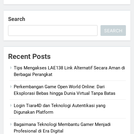
Search
SEARCH
Recent Posts
Tips Mengakses LAE138 Link Alternatif Secara Aman di
Berbagai Perangkat
Perkembangan Game Open World Online: Dari
Eksplorasi Bebas hingga Dunia Virtual Tanpa Batas
Login Tiara4D dan Teknologi Autentikasi yang
Digunakan Platform
Bagaimana Teknologi Membantu Gamer Menjadi
Profesional di Era Digital