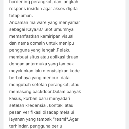
hardening perangkat, dan langkah
respons insiden agar akses digital
tetap aman.
Ancaman malware yang menyamar
sebagai Kaya787 Slot umumnya
memanfaatkan kemiripan visual
dan nama domain untuk menipu
pengguna yang lengah.Pelaku
membuat situs atau aplikasi tiruan
dengan antarmuka yang tampak
meyakinkan lalu menyisipkan kode
berbahaya yang mencuri data,
mengubah setelan perangkat, atau
memasang backdoor.Dalam banyak
kasus, korban baru menyadari
setelah kredensial, kontak, atau
pesan verifikasi disadap melalui
layanan yang tampak “resmi”.Agar
terhindar, pengguna perlu