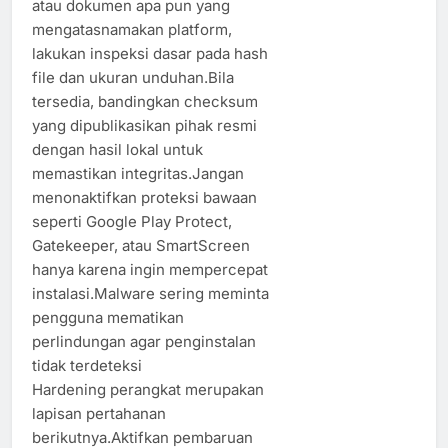
atau dokumen apa pun yang
mengatasnamakan platform,
lakukan inspeksi dasar pada hash
file dan ukuran unduhan.Bila
tersedia, bandingkan checksum
yang dipublikasikan pihak resmi
dengan hasil lokal untuk
memastikan integritas.Jangan
menonaktifkan proteksi bawaan
seperti Google Play Protect,
Gatekeeper, atau SmartScreen
hanya karena ingin mempercepat
instalasi.Malware sering meminta
pengguna mematikan
perlindungan agar penginstalan
tidak terdeteksi
Hardening perangkat merupakan
lapisan pertahanan
berikutnya.Aktifkan pembaruan