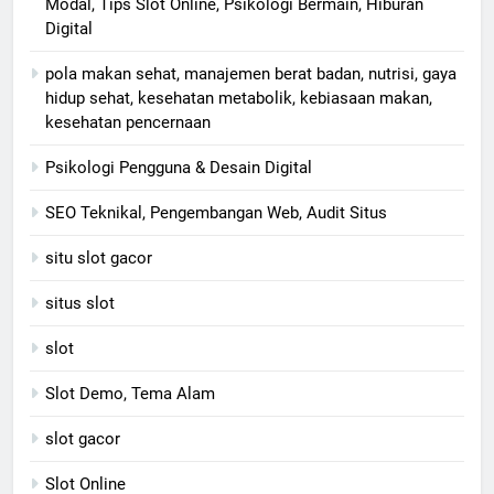
Modal, Tips Slot Online, Psikologi Bermain, Hiburan
Digital
pola makan sehat, manajemen berat badan, nutrisi, gaya
hidup sehat, kesehatan metabolik, kebiasaan makan,
kesehatan pencernaan
Psikologi Pengguna & Desain Digital
SEO Teknikal, Pengembangan Web, Audit Situs
situ slot gacor
situs slot
slot
Slot Demo, Tema Alam
slot gacor
Slot Online