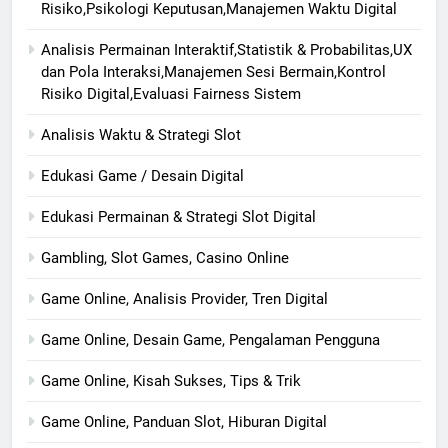
Risiko,Psikologi Keputusan,Manajemen Waktu Digital
Analisis Permainan Interaktif,Statistik & Probabilitas,UX
dan Pola Interaksi,Manajemen Sesi Bermain,Kontrol
Risiko Digital,Evaluasi Fairness Sistem
Analisis Waktu & Strategi Slot
Edukasi Game / Desain Digital
Edukasi Permainan & Strategi Slot Digital
Gambling, Slot Games, Casino Online
Game Online, Analisis Provider, Tren Digital
Game Online, Desain Game, Pengalaman Pengguna
Game Online, Kisah Sukses, Tips & Trik
Game Online, Panduan Slot, Hiburan Digital