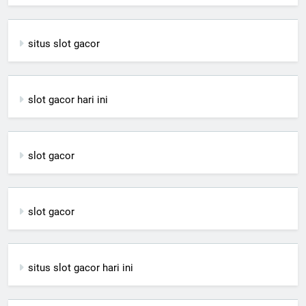
situs slot gacor
slot gacor hari ini
slot gacor
slot gacor
situs slot gacor hari ini