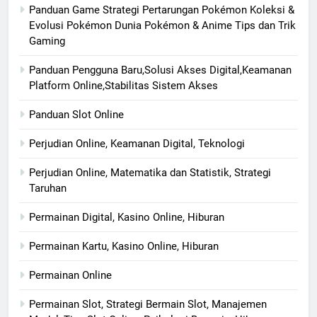
Panduan Game Strategi Pertarungan Pokémon Koleksi &
Evolusi Pokémon Dunia Pokémon & Anime Tips dan Trik
Gaming
Panduan Pengguna Baru,Solusi Akses Digital,Keamanan
Platform Online,Stabilitas Sistem Akses
Panduan Slot Online
Perjudian Online, Keamanan Digital, Teknologi
Perjudian Online, Matematika dan Statistik, Strategi
Taruhan
Permainan Digital, Kasino Online, Hiburan
Permainan Kartu, Kasino Online, Hiburan
Permainan Online
Permainan Slot, Strategi Bermain Slot, Manajemen