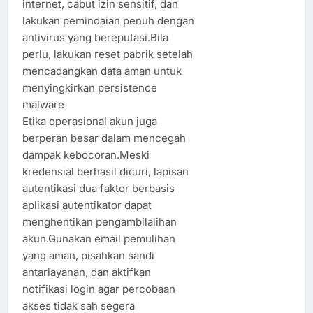
internet, cabut izin sensitif, dan
lakukan pemindaian penuh dengan
antivirus yang bereputasi.Bila
perlu, lakukan reset pabrik setelah
mencadangkan data aman untuk
menyingkirkan persistence
malware
Etika operasional akun juga
berperan besar dalam mencegah
dampak kebocoran.Meski
kredensial berhasil dicuri, lapisan
autentikasi dua faktor berbasis
aplikasi autentikator dapat
menghentikan pengambilalihan
akun.Gunakan email pemulihan
yang aman, pisahkan sandi
antarlayanan, dan aktifkan
notifikasi login agar percobaan
akses tidak sah segera