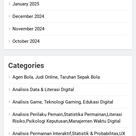
January 2025
December 2024
November 2024
October 2024
Categories
Agen Bola, Judi Online, Taruhan Sepak Bola
Analisis Data & Literasi Digital
Analisis Game, Teknologi Gaming, Edukasi Digital
Analisis Perilaku Pemain,Statistika Permainan,Literasi
Risiko,Psikologi Keputusan,Manajemen Waktu Digital
Analisis Permainan Interaktif,Statistik & Probabilitas,UX