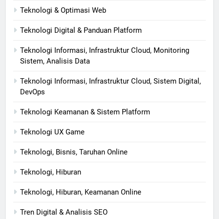
Teknologi & Optimasi Web
Teknologi Digital & Panduan Platform
Teknologi Informasi, Infrastruktur Cloud, Monitoring
Sistem, Analisis Data
Teknologi Informasi, Infrastruktur Cloud, Sistem Digital,
DevOps
Teknologi Keamanan & Sistem Platform
Teknologi UX Game
Teknologi, Bisnis, Taruhan Online
Teknologi, Hiburan
Teknologi, Hiburan, Keamanan Online
Tren Digital & Analisis SEO