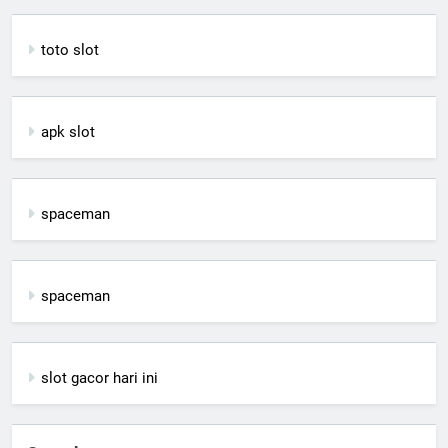
toto slot
apk slot
spaceman
spaceman
slot gacor hari ini