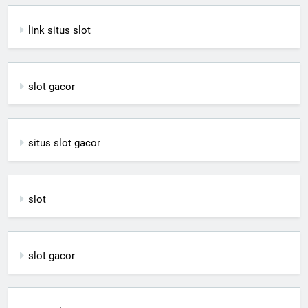
link situs slot
slot gacor
situs slot gacor
slot
slot gacor