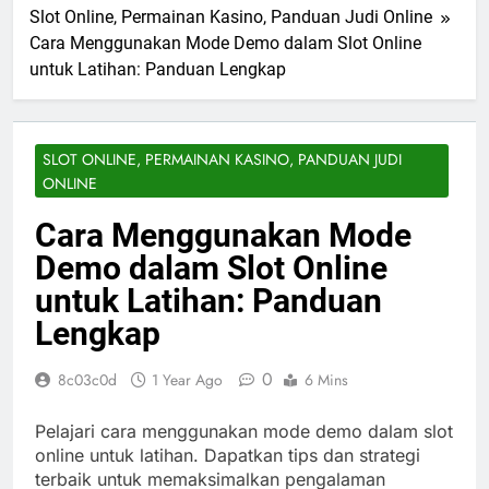
Slot Online, Permainan Kasino, Panduan Judi Online
Cara Menggunakan Mode Demo dalam Slot Online
untuk Latihan: Panduan Lengkap
SLOT ONLINE, PERMAINAN KASINO, PANDUAN JUDI
ONLINE
Cara Menggunakan Mode
Demo dalam Slot Online
untuk Latihan: Panduan
Lengkap
0
8c03c0d
1 Year Ago
6 Mins
Pelajari cara menggunakan mode demo dalam slot
online untuk latihan. Dapatkan tips dan strategi
terbaik untuk memaksimalkan pengalaman