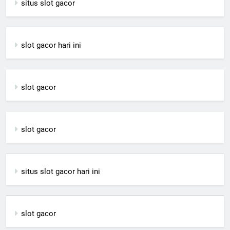
situs slot gacor
slot gacor hari ini
slot gacor
slot gacor
situs slot gacor hari ini
slot gacor