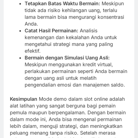
Tetapkan Batas Waktu Bermain:
Meskipun
tidak ada risiko kehilangan uang, terlalu
lama bermain bisa mengurangi konsentrasi
Anda.
Catat Hasil Permainan:
Analisis
kemenangan dan kekalahan Anda untuk
mengetahui strategi mana yang paling
efektif.
Bermain dengan Simulasi Uang Asli:
Meskipun menggunakan kredit virtual,
perlakukan permainan seperti Anda bermain
dengan uang asli untuk melatih
pengendalian emosi dan manajemen saldo.
Kesimpulan
Mode demo dalam slot online adalah
alat latihan yang sangat berguna bagi pemain
pemula maupun berpengalaman. Dengan bermain
dalam mode ini, Anda bisa mengenal permainan
lebih dalam, menguji strategi, dan meningkatkan
peluang menang tanpa risiko. Setelah merasa