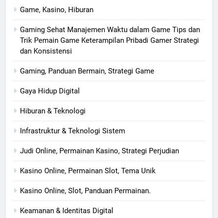
Game, Kasino, Hiburan
Gaming Sehat Manajemen Waktu dalam Game Tips dan
Trik Pemain Game Keterampilan Pribadi Gamer Strategi
dan Konsistensi
Gaming, Panduan Bermain, Strategi Game
Gaya Hidup Digital
Hiburan & Teknologi
Infrastruktur & Teknologi Sistem
Judi Online, Permainan Kasino, Strategi Perjudian
Kasino Online, Permainan Slot, Tema Unik
Kasino Online, Slot, Panduan Permainan.
Keamanan & Identitas Digital