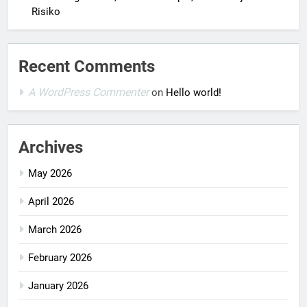
Risiko
Recent Comments
A WordPress Commenter
on
Hello world!
Archives
May 2026
April 2026
March 2026
February 2026
January 2026