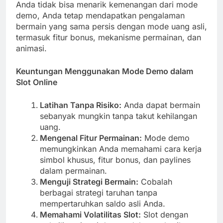
Anda tidak bisa menarik kemenangan dari mode
demo, Anda tetap mendapatkan pengalaman
bermain yang sama persis dengan mode uang asli,
termasuk fitur bonus, mekanisme permainan, dan
animasi.
Keuntungan Menggunakan Mode Demo dalam
Slot Online
Latihan Tanpa Risiko:
Anda dapat bermain
sebanyak mungkin tanpa takut kehilangan
uang.
Mengenal Fitur Permainan:
Mode demo
memungkinkan Anda memahami cara kerja
simbol khusus, fitur bonus, dan paylines
dalam permainan.
Menguji Strategi Bermain:
Cobalah
berbagai strategi taruhan tanpa
mempertaruhkan saldo asli Anda.
Memahami Volatilitas Slot:
Slot dengan