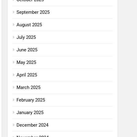
September 2025
August 2025
July 2025
June 2025
May 2025
April 2025
March 2025
February 2025
January 2025
December 2024