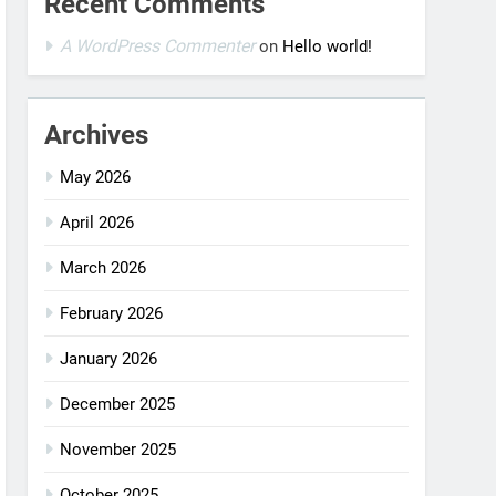
Recent Comments
A WordPress Commenter
on
Hello world!
Archives
May 2026
April 2026
March 2026
February 2026
January 2026
December 2025
November 2025
October 2025