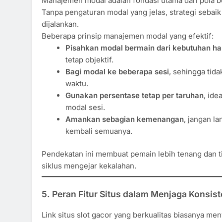
Manajemen modal adalah fondasi utama dari pola b
Tanpa pengaturan modal yang jelas, strategi sebaik
dijalankan.
Beberapa prinsip manajemen modal yang efektif:
Pisahkan modal bermain dari kebutuhan ha
tetap objektif.
Bagi modal ke beberapa sesi
, sehingga tida
waktu.
Gunakan persentase tetap per taruhan
, ide
modal sesi.
Amankan sebagian kemenangan
, jangan l
kembali semuanya.
Pendekatan ini membuat pemain lebih tenang dan t
siklus mengejar kekalahan.
5. Peran Fitur Situs dalam Menjaga Konsist
Link situs slot gacor yang berkualitas biasanya men