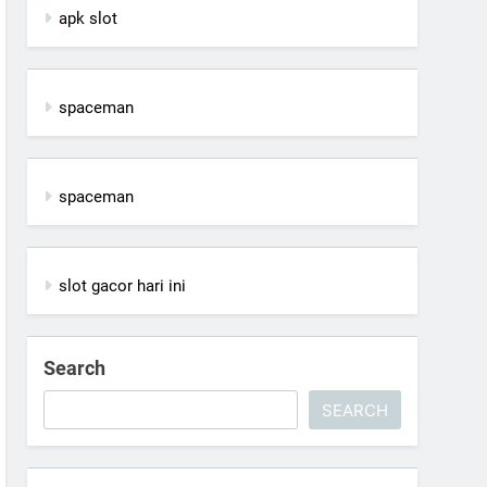
apk slot
spaceman
spaceman
slot gacor hari ini
Search
SEARCH