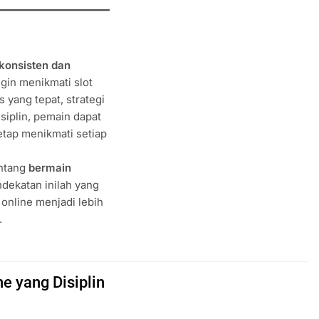
 konsisten dan
gin menikmati slot
 yang tepat, strategi
siplin, pemain dapat
etap menikmati setiap
entang
bermain
ndekatan inilah yang
online menjadi lebih
.
 yang Disiplin