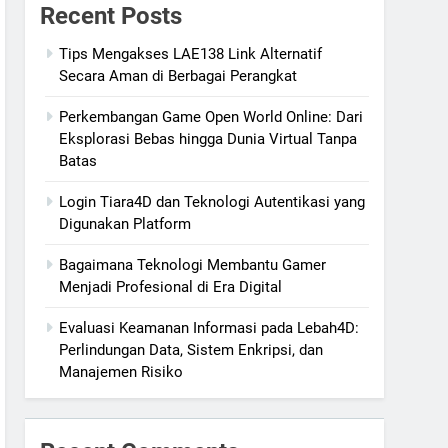
Recent Posts
Tips Mengakses LAE138 Link Alternatif
Secara Aman di Berbagai Perangkat
Perkembangan Game Open World Online: Dari
Eksplorasi Bebas hingga Dunia Virtual Tanpa
Batas
Login Tiara4D dan Teknologi Autentikasi yang
Digunakan Platform
Bagaimana Teknologi Membantu Gamer
Menjadi Profesional di Era Digital
Evaluasi Keamanan Informasi pada Lebah4D:
Perlindungan Data, Sistem Enkripsi, dan
Manajemen Risiko