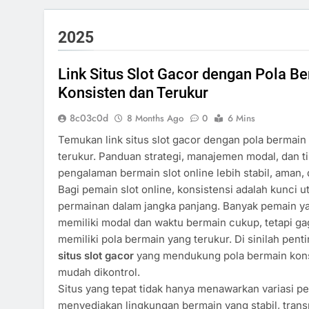
2025
Link Situs Slot Gacor dengan Pola B
Konsisten dan Terukur
8c03c0d
8 Months Ago
0
6 Mins
Temukan link situs slot gacor dengan pola bermain
terukur. Panduan strategi, manajemen modal, dan ti
pengalaman bermain slot online lebih stabil, aman,
Bagi pemain slot online, konsistensi adalah kunci 
permainan dalam jangka panjang. Banyak pemain y
memiliki modal dan waktu bermain cukup, tetapi gag
memiliki pola bermain yang terukur. Di sinilah pen
situs slot gacor
yang mendukung pola bermain kons
mudah dikontrol.
Situs yang tepat tidak hanya menawarkan variasi pe
menyediakan lingkungan bermain yang stabil, trans