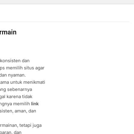
ermain
 konsisten dan
ps memilih situs agar
 dan nyaman.
utama untuk menikmati
ang sebenarnya
al karena tidak
tingnya memilih
link
isten, aman, dan
rmainan, tetapi juga
paran, dan