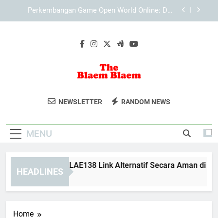
Skip
Batas
Login Tiara4D dan Teknologi Autentikasi yang
to
Digunakan Platform
content
Bagaimana Teknologi Membantu Gamer Menjadi
Profesional di Era Digital
Tips Mengakses LAE138 Link Alternatif Secara
Aman di Berbagai Perangkat
Perkembangan Game Open World Online: Dari
Eksplorasi Bebas hingga Dunia Virtual Tanpa
The Blaem
Batas
Ikuti Tren Hiburan Terbaru Dan Ide
Login Tiara4D dan Teknologi Autentikasi yang
NEWSLETTER
RANDOM NEWS
Digunakan Platform
Blaem
Kreatif Di The Blaem Blaem.
Bagaimana Teknologi Membantu Gamer Menjadi
Profesional di Era Digital
MENU
ips Mengakses LAE138 Link Alternatif Secara Aman di Berba
HEADLINES
 Months Ago
Home