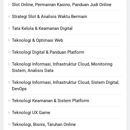
Slot Online, Permainan Kasino, Panduan Judi Online
Strategi Slot & Analisis Waktu Bermain
Tata Kelola & Keamanan Digital
Teknologi & Optimasi Web
Teknologi Digital & Panduan Platform
Teknologi Informasi, Infrastruktur Cloud, Monitoring
Sistem, Analisis Data
Teknologi Informasi, Infrastruktur Cloud, Sistem Digital,
DevOps
Teknologi Keamanan & Sistem Platform
Teknologi UX Game
Teknologi, Bisnis, Taruhan Online