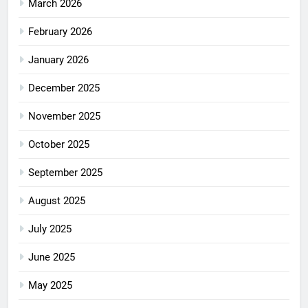
March 2026
February 2026
January 2026
December 2025
November 2025
October 2025
September 2025
August 2025
July 2025
June 2025
May 2025