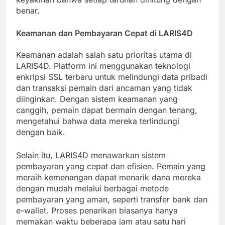
benar.
Keamanan dan Pembayaran Cepat di LARIS4D
Keamanan adalah salah satu prioritas utama di
LARIS4D. Platform ini menggunakan teknologi
enkripsi SSL terbaru untuk melindungi data pribadi
dan transaksi pemain dari ancaman yang tidak
diinginkan. Dengan sistem keamanan yang
canggih, pemain dapat bermain dengan tenang,
mengetahui bahwa data mereka terlindungi
dengan baik.
Selain itu, LARIS4D menawarkan sistem
pembayaran yang cepat dan efisien. Pemain yang
meraih kemenangan dapat menarik dana mereka
dengan mudah melalui berbagai metode
pembayaran yang aman, seperti transfer bank dan
e-wallet. Proses penarikan biasanya hanya
memakan waktu beberapa jam atau satu hari