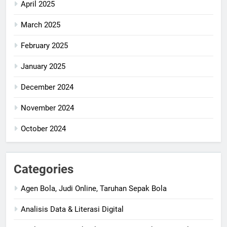
April 2025
March 2025
February 2025
January 2025
December 2024
November 2024
October 2024
Categories
Agen Bola, Judi Online, Taruhan Sepak Bola
Analisis Data & Literasi Digital