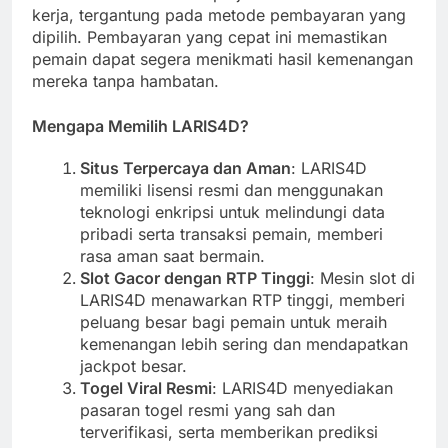
kerja, tergantung pada metode pembayaran yang
dipilih. Pembayaran yang cepat ini memastikan
pemain dapat segera menikmati hasil kemenangan
mereka tanpa hambatan.
Mengapa Memilih LARIS4D?
Situs Terpercaya dan Aman
: LARIS4D
memiliki lisensi resmi dan menggunakan
teknologi enkripsi untuk melindungi data
pribadi serta transaksi pemain, memberi
rasa aman saat bermain.
Slot Gacor dengan RTP Tinggi
: Mesin slot di
LARIS4D menawarkan RTP tinggi, memberi
peluang besar bagi pemain untuk meraih
kemenangan lebih sering dan mendapatkan
jackpot besar.
Togel Viral Resmi
: LARIS4D menyediakan
pasaran togel resmi yang sah dan
terverifikasi, serta memberikan prediksi