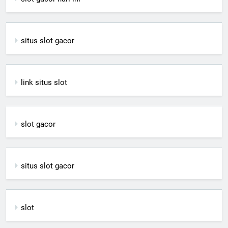
situs slot gacor
link situs slot
slot gacor
situs slot gacor
slot