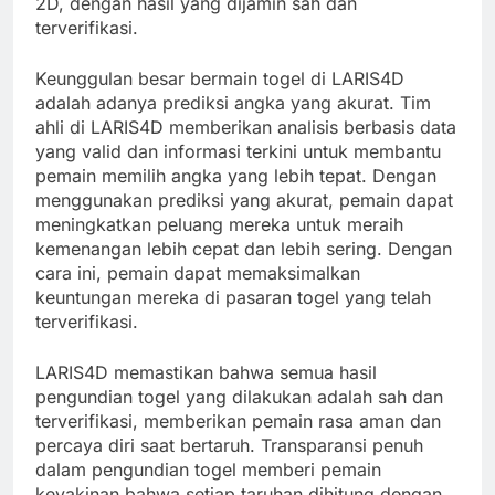
2D, dengan hasil yang dijamin sah dan
terverifikasi.
Keunggulan besar bermain togel di LARIS4D
adalah adanya prediksi angka yang akurat. Tim
ahli di LARIS4D memberikan analisis berbasis data
yang valid dan informasi terkini untuk membantu
pemain memilih angka yang lebih tepat. Dengan
menggunakan prediksi yang akurat, pemain dapat
meningkatkan peluang mereka untuk meraih
kemenangan lebih cepat dan lebih sering. Dengan
cara ini, pemain dapat memaksimalkan
keuntungan mereka di pasaran togel yang telah
terverifikasi.
LARIS4D memastikan bahwa semua hasil
pengundian togel yang dilakukan adalah sah dan
terverifikasi, memberikan pemain rasa aman dan
percaya diri saat bertaruh. Transparansi penuh
dalam pengundian togel memberi pemain
keyakinan bahwa setiap taruhan dihitung dengan