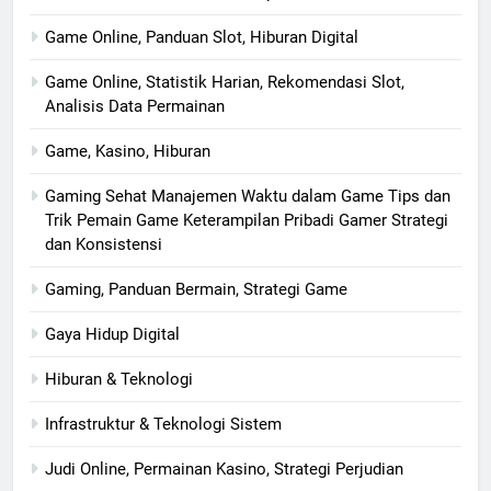
Game Online, Panduan Slot, Hiburan Digital
Game Online, Statistik Harian, Rekomendasi Slot,
Analisis Data Permainan
Game, Kasino, Hiburan
Gaming Sehat Manajemen Waktu dalam Game Tips dan
Trik Pemain Game Keterampilan Pribadi Gamer Strategi
dan Konsistensi
Gaming, Panduan Bermain, Strategi Game
Gaya Hidup Digital
Hiburan & Teknologi
Infrastruktur & Teknologi Sistem
Judi Online, Permainan Kasino, Strategi Perjudian