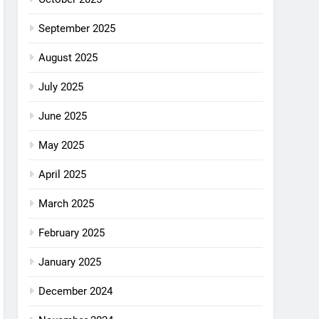
September 2025
August 2025
July 2025
June 2025
May 2025
April 2025
March 2025
February 2025
January 2025
December 2024