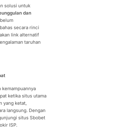
 solusi untuk
eunggulan dan
ebelum
bahas secara rinci
an link alternatif
pengalaman taruhan
pat
h kemampuannya
at ketika situs utama
n yang ketat,
ara langsung. Dengan
gunjungi situs Sbobet
kir ISP.