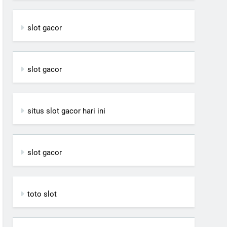
slot gacor
slot gacor
situs slot gacor hari ini
slot gacor
toto slot