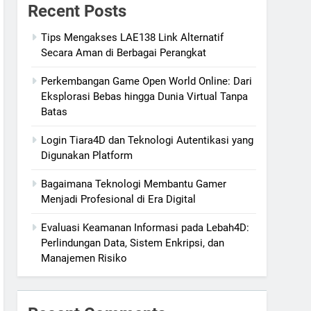
Recent Posts
Tips Mengakses LAE138 Link Alternatif
Secara Aman di Berbagai Perangkat
Perkembangan Game Open World Online: Dari
Eksplorasi Bebas hingga Dunia Virtual Tanpa
Batas
Login Tiara4D dan Teknologi Autentikasi yang
Digunakan Platform
Bagaimana Teknologi Membantu Gamer
Menjadi Profesional di Era Digital
Evaluasi Keamanan Informasi pada Lebah4D:
Perlindungan Data, Sistem Enkripsi, dan
Manajemen Risiko