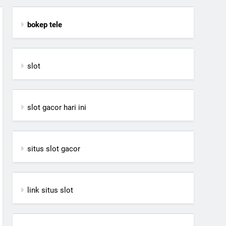
bokep tele
slot
slot gacor hari ini
situs slot gacor
link situs slot