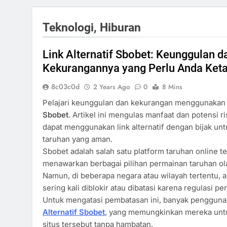
Teknologi, Hiburan
Link Alternatif Sbobet: Keunggulan d
Kekurangannya yang Perlu Anda Keta
8c03c0d
2 Years Ago
0
8 Mins
Pelajari keunggulan dan kekurangan menggunaka
Sbobet
. Artikel ini mengulas manfaat dan potensi r
dapat menggunakan link alternatif dengan bijak un
taruhan yang aman.
Sbobet adalah salah satu platform taruhan online t
menawarkan berbagai pilihan permainan taruhan ol
Namun, di beberapa negara atau wilayah tertentu, 
sering kali diblokir atau dibatasi karena regulasi pe
Untuk mengatasi pembatasan ini, banyak pengguna
Alternatif Sbobet
, yang memungkinkan mereka unt
situs tersebut tanpa hambatan.