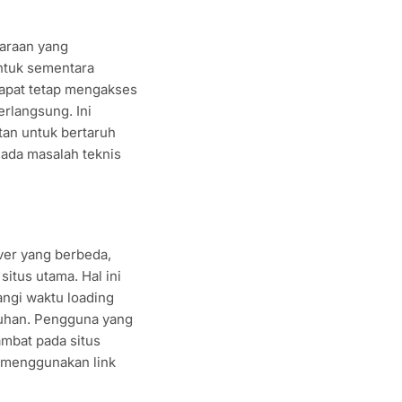
araan yang
ntuk sementara
dapat tetap mengakses
rlangsung. Ini
an untuk bertaruh
ada masalah teknis
rver yang berbeda,
situs utama. Hal ini
ngi waktu loading
ruhan. Pengguna yang
ambat pada situs
a menggunakan link