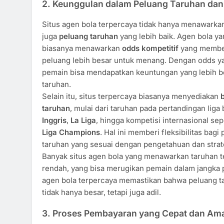
2.
Keunggulan dalam Peluang Taruhan dan
Situs agen bola terpercaya tidak hanya menawark
juga
peluang taruhan
yang lebih baik. Agen bola y
biasanya menawarkan
odds kompetitif
yang membe
peluang lebih besar untuk menang. Dengan odds yan
pemain bisa mendapatkan keuntungan yang lebih b
taruhan.
Selain itu, situs terpercaya biasanya menyediakan
taruhan
, mulai dari taruhan pada pertandingan liga
Inggris
,
La Liga
, hingga kompetisi internasional sep
Liga Champions
. Hal ini memberi fleksibilitas bag
taruhan yang sesuai dengan pengetahuan dan strat
Banyak situs agen bola yang menawarkan taruhan t
rendah, yang bisa merugikan pemain dalam jangka 
agen bola terpercaya memastikan bahwa peluang t
tidak hanya besar, tetapi juga adil.
3.
Proses Pembayaran yang Cepat dan Am