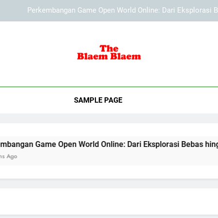
Perkembangan Game Open World Online: Dari Eksplorasi Be
Login Tiara4D dan Teknolog
Bagaimana Teknologi Membantu Game
 Blaem Blaem
Tips Mengakses LAE138 Link Alternat
 Hiburan Terbaru Dan Ide Kreatif Di The Blaem Blaem.
Perkembangan Game Open World Online: Dari Eksplorasi Be
SAMPLE PAGE
Login Tiara4D dan Teknolog
Bagaimana Teknologi Membantu Game
 Open World Online: Dari Eksplorasi Bebas hingga Dunia Vir