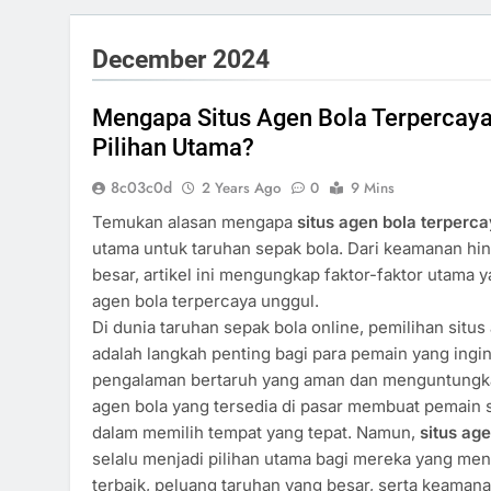
December 2024
Mengapa Situs Agen Bola Terpercay
Pilihan Utama?
8c03c0d
2 Years Ago
0
9 Mins
Temukan alasan mengapa
situs agen bola terperc
utama untuk taruhan sepak bola. Dari keamanan hi
besar, artikel ini mengungkap faktor-faktor utama 
agen bola terpercaya unggul.
Di dunia taruhan sepak bola online, pemilihan situs
adalah langkah penting bagi para pemain yang ingi
pengalaman bertaruh yang aman dan menguntungka
agen bola yang tersedia di pasar membuat pemain s
dalam memilih tempat yang tepat. Namun,
situs ag
selalu menjadi pilihan utama bagi mereka yang me
terbaik, peluang taruhan yang besar, serta keamana