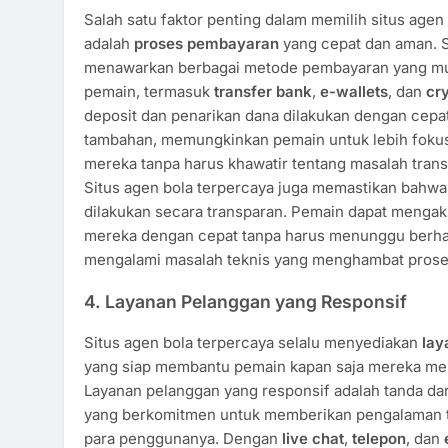
Salah satu faktor penting dalam memilih situs agen
adalah
proses pembayaran
yang cepat dan aman. S
menawarkan berbagai metode pembayaran yang mu
pemain, termasuk
transfer bank
,
e-wallets
, dan
cr
deposit dan penarikan dana dilakukan dengan cepat
tambahan, memungkinkan pemain untuk lebih fokus
mereka tanpa harus khawatir tentang masalah trans
Situs agen bola terpercaya juga memastikan bahwa
dilakukan secara transparan. Pemain dapat meng
mereka dengan cepat tanpa harus menunggu berhar
mengalami masalah teknis yang menghambat prose
4.
Layanan Pelanggan yang Responsif
Situs agen bola terpercaya selalu menyediakan
lay
yang siap membantu pemain kapan saja mereka m
Layanan pelanggan yang responsif adalah tanda dar
yang berkomitmen untuk memberikan pengalaman ta
para penggunanya. Dengan
live chat
,
telepon
, dan