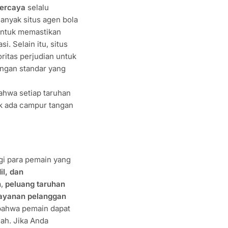
percaya
selalu
Banyak situs agen bola
ntuk memastikan
. Selain itu, situs
oritas perjudian untuk
engan standar yang
bahwa setiap taruhan
ak ada campur tangan
gi para pemain yang
l, dan
n
,
peluang taruhan
layanan pelanggan
 bahwa pemain dapat
ah. Jika Anda