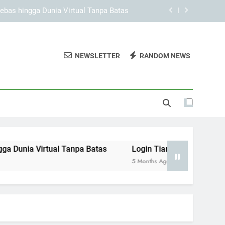
bas hingga Dunia Virtual Tanpa Batas
i Autentikasi yang Digunakan Platform
r Menjadi Profesional di Era Digital
NEWSLETTER
RANDOM NEWS
if Secara Aman di Berbagai Perangkat
bas hingga Dunia Virtual Tanpa Batas
i Autentikasi yang Digunakan Platform
r Menjadi Profesional di Era Digital
tual Tanpa Batas
Login Tiara4D dan Teknologi Autentik
5 Months Ago