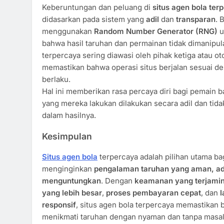
Keberuntungan dan peluang di
situs agen bola ter
didasarkan pada sistem yang
adil
dan
transparan
. 
menggunakan
Random Number Generator (RNG)
u
bahwa hasil taruhan dan permainan tidak dimanipulasi
terpercaya sering diawasi oleh pihak ketiga atau ot
memastikan bahwa operasi situs berjalan sesuai d
berlaku.
Hal ini memberikan rasa percaya diri bagi pemain 
yang mereka lakukan dilakukan secara adil dan tid
dalam hasilnya.
Kesimpulan
Situs agen bola
terpercaya adalah pilihan utama ba
menginginkan
pengalaman taruhan yang aman, adi
menguntungkan
. Dengan
keamanan yang terjami
yang lebih besar
,
proses pembayaran cepat
, dan
responsif
, situs agen bola terpercaya memastikan
menikmati taruhan dengan nyaman dan tanpa masal