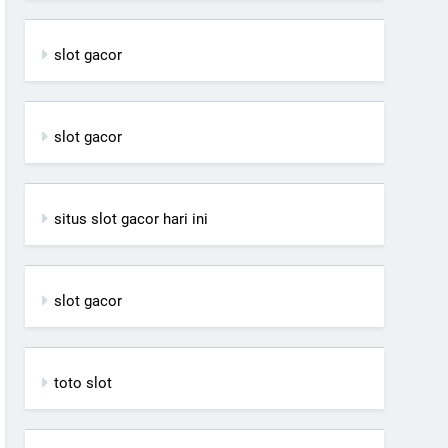
slot gacor
slot gacor
situs slot gacor hari ini
slot gacor
toto slot