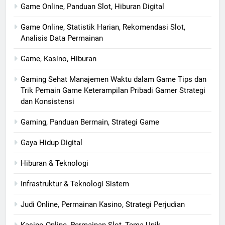
Game Online, Panduan Slot, Hiburan Digital
Game Online, Statistik Harian, Rekomendasi Slot,
Analisis Data Permainan
Game, Kasino, Hiburan
Gaming Sehat Manajemen Waktu dalam Game Tips dan
Trik Pemain Game Keterampilan Pribadi Gamer Strategi
dan Konsistensi
Gaming, Panduan Bermain, Strategi Game
Gaya Hidup Digital
Hiburan & Teknologi
Infrastruktur & Teknologi Sistem
Judi Online, Permainan Kasino, Strategi Perjudian