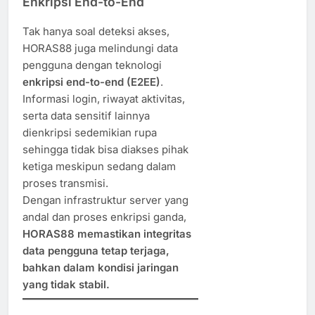
Enkripsi End-to-End
Tak hanya soal deteksi akses,
HORAS88 juga melindungi data
pengguna dengan teknologi
enkripsi end-to-end (E2EE)
.
Informasi login, riwayat aktivitas,
serta data sensitif lainnya
dienkripsi sedemikian rupa
sehingga tidak bisa diakses pihak
ketiga meskipun sedang dalam
proses transmisi.
Dengan infrastruktur server yang
andal dan proses enkripsi ganda,
HORAS88 memastikan integritas
data pengguna tetap terjaga,
bahkan dalam kondisi jaringan
yang tidak stabil.