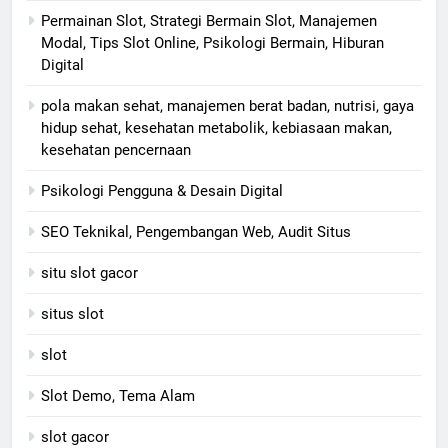
Permainan Slot, Strategi Bermain Slot, Manajemen
Modal, Tips Slot Online, Psikologi Bermain, Hiburan
Digital
pola makan sehat, manajemen berat badan, nutrisi, gaya
hidup sehat, kesehatan metabolik, kebiasaan makan,
kesehatan pencernaan
Psikologi Pengguna & Desain Digital
SEO Teknikal, Pengembangan Web, Audit Situs
situ slot gacor
situs slot
slot
Slot Demo, Tema Alam
slot gacor