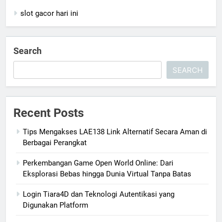
slot gacor hari ini
Search
SEARCH
Recent Posts
Tips Mengakses LAE138 Link Alternatif Secara Aman di
Berbagai Perangkat
Perkembangan Game Open World Online: Dari
Eksplorasi Bebas hingga Dunia Virtual Tanpa Batas
Login Tiara4D dan Teknologi Autentikasi yang
Digunakan Platform