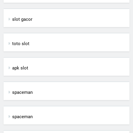
slot gacor
toto slot
apk slot
spaceman
spaceman