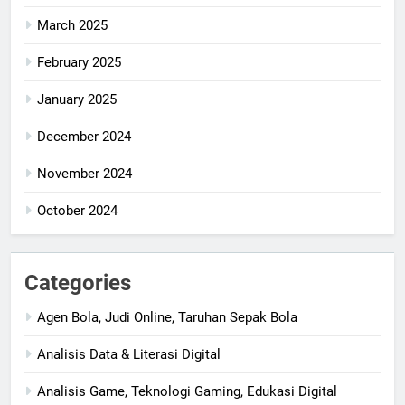
March 2025
February 2025
January 2025
December 2024
November 2024
October 2024
Categories
Agen Bola, Judi Online, Taruhan Sepak Bola
Analisis Data & Literasi Digital
Analisis Game, Teknologi Gaming, Edukasi Digital