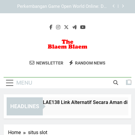
Skip
Eksplorasi Bebas hingga Dunia Virtual Tanpa
Batas
to
Login Tiara4D dan Teknologi Autentikasi yang
Digunakan Platform
content
Bagaimana Teknologi Membantu Gamer Menjadi
Profesional di Era Digital
Tips Mengakses LAE138 Link Alternatif Secara
Aman di Berbagai Perangkat
Perkembangan Game Open World Online: Dari
The Blaem
Eksplorasi Bebas hingga Dunia Virtual Tanpa
Ikuti Tren Hiburan Terbaru Dan Ide
Batas
NEWSLETTER
RANDOM NEWS
Login Tiara4D dan Teknologi Autentikasi yang
Blaem
Kreatif Di The Blaem Blaem.
Digunakan Platform
Bagaimana Teknologi Membantu Gamer Menjadi
MENU
Profesional di Era Digital
Tips Mengakses LAE138 Link Alternatif Secara Aman di Berba
HEADLINES
3 Months Ago
Home
situs slot