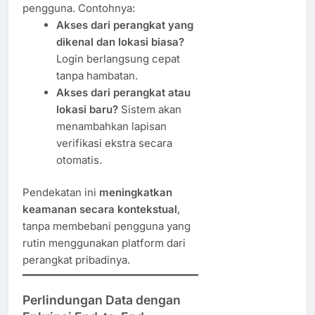
pengguna. Contohnya:
Akses dari perangkat yang
dikenal dan lokasi biasa?
Login berlangsung cepat
tanpa hambatan.
Akses dari perangkat atau
lokasi baru?
Sistem akan
menambahkan lapisan
verifikasi ekstra secara
otomatis.
Pendekatan ini
meningkatkan
keamanan secara kontekstual
,
tanpa membebani pengguna yang
rutin menggunakan platform dari
perangkat pribadinya.
Perlindungan Data dengan