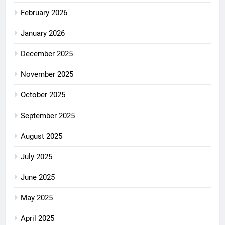
February 2026
January 2026
December 2025
November 2025
October 2025
September 2025
August 2025
July 2025
June 2025
May 2025
April 2025