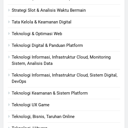
Strategi Slot & Analisis Waktu Bermain
Tata Kelola & Keamanan Digital
Teknologi & Optimasi Web
Teknologi Digital & Panduan Platform
Teknologi Informasi, Infrastruktur Cloud, Monitoring
Sistem, Analisis Data
Teknologi Informasi, Infrastruktur Cloud, Sistem Digital,
DevOps
Teknologi Keamanan & Sistem Platform
Teknologi UX Game
Teknologi, Bisnis, Taruhan Online