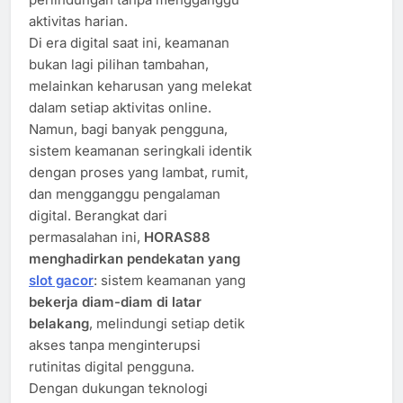
aktivitas harian.
Di era digital saat ini, keamanan
bukan lagi pilihan tambahan,
melainkan keharusan yang melekat
dalam setiap aktivitas online.
Namun, bagi banyak pengguna,
sistem keamanan seringkali identik
dengan proses yang lambat, rumit,
dan mengganggu pengalaman
digital. Berangkat dari
permasalahan ini,
HORAS88
menghadirkan pendekatan yang
slot gacor
: sistem keamanan yang
bekerja diam-diam di latar
belakang
, melindungi setiap detik
akses tanpa menginterupsi
rutinitas digital pengguna.
Dengan dukungan teknologi