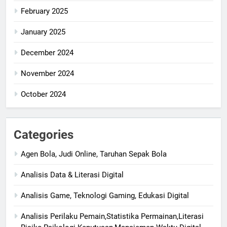
February 2025
January 2025
December 2024
November 2024
October 2024
Categories
Agen Bola, Judi Online, Taruhan Sepak Bola
Analisis Data & Literasi Digital
Analisis Game, Teknologi Gaming, Edukasi Digital
Analisis Perilaku Pemain,Statistika Permainan,Literasi