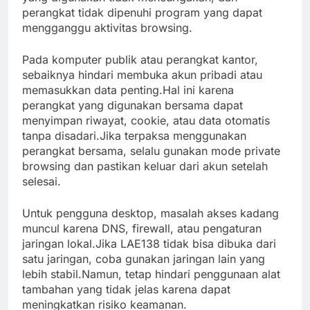
perangkat tidak dipenuhi program yang dapat
mengganggu aktivitas browsing.
Pada komputer publik atau perangkat kantor,
sebaiknya hindari membuka akun pribadi atau
memasukkan data penting.Hal ini karena
perangkat yang digunakan bersama dapat
menyimpan riwayat, cookie, atau data otomatis
tanpa disadari.Jika terpaksa menggunakan
perangkat bersama, selalu gunakan mode private
browsing dan pastikan keluar dari akun setelah
selesai.
Untuk pengguna desktop, masalah akses kadang
muncul karena DNS, firewall, atau pengaturan
jaringan lokal.Jika LAE138 tidak bisa dibuka dari
satu jaringan, coba gunakan jaringan lain yang
lebih stabil.Namun, tetap hindari penggunaan alat
tambahan yang tidak jelas karena dapat
meningkatkan risiko keamanan.