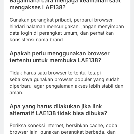
Bagaimana cara menjaga keamanan saat
mengakses LAE138?
Gunakan perangkat pribadi, perbarui browser,
hindari halaman mencurigakan, jangan menyimpan
data login di perangkat umum, dan perhatikan
konsistensi nama brand.
Apakah perlu menggunakan browser
tertentu untuk membuka LAE138?
Tidak harus satu browser tertentu, tetapi
sebaiknya gunakan browser populer yang sudah
diperbarui agar pengalaman akses lebih stabil dan
aman.
Apa yang harus dilakukan jika link
alternatif LAE138 tidak bisa dibuka?
Periksa koneksi internet, bersihkan cache, coba
browser lain, gunakan perangkat berbeda, dan