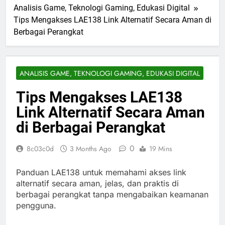
Analisis Game, Teknologi Gaming, Edukasi Digital
Tips Mengakses LAE138 Link Alternatif Secara Aman di
Berbagai Perangkat
ANALISIS GAME, TEKNOLOGI GAMING, EDUKASI DIGITAL
Tips Mengakses LAE138
Link Alternatif Secara Aman
di Berbagai Perangkat
0
8c03c0d
3 Months Ago
19 Mins
Panduan LAE138 untuk memahami akses link
alternatif secara aman, jelas, dan praktis di
berbagai perangkat tanpa mengabaikan keamanan
pengguna.