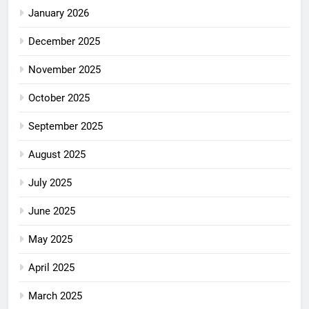
January 2026
December 2025
November 2025
October 2025
September 2025
August 2025
July 2025
June 2025
May 2025
April 2025
March 2025