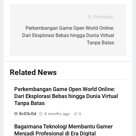
Previous:
Post
navigation
Perkembangan Game Open World Online:
Dari Eksplorasi Bebas hingga Dunia Virtual
Tanpa Batas
Related News
Perkembangan Game Open World Online:
Dari Eksplorasi Bebas hingga Dunia Virtual
Tanpa Batas
8c03c0d
4 months ago
0
Bagaimana Teknologi Membantu Gamer
Menjadi Profesional di Era Digital