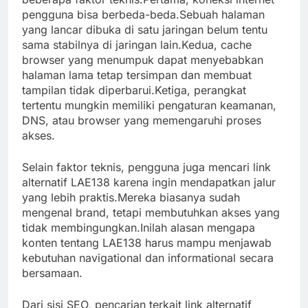
pengguna bisa berbeda-beda.Sebuah halaman
yang lancar dibuka di satu jaringan belum tentu
sama stabilnya di jaringan lain.Kedua, cache
browser yang menumpuk dapat menyebabkan
halaman lama tetap tersimpan dan membuat
tampilan tidak diperbarui.Ketiga, perangkat
tertentu mungkin memiliki pengaturan keamanan,
DNS, atau browser yang memengaruhi proses
akses.
Selain faktor teknis, pengguna juga mencari link
alternatif LAE138 karena ingin mendapatkan jalur
yang lebih praktis.Mereka biasanya sudah
mengenal brand, tetapi membutuhkan akses yang
tidak membingungkan.Inilah alasan mengapa
konten tentang LAE138 harus mampu menjawab
kebutuhan navigational dan informational secara
bersamaan.
Dari sisi SEO, pencarian terkait link alternatif