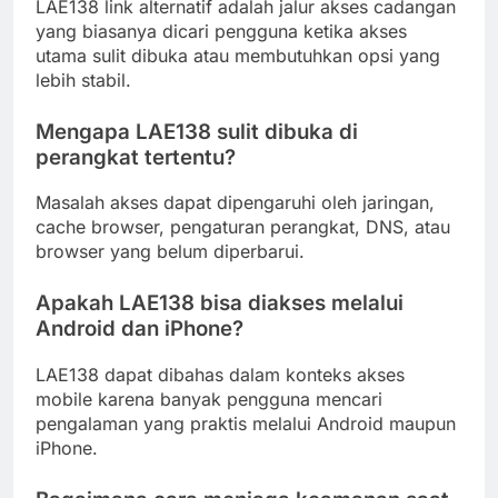
LAE138 link alternatif adalah jalur akses cadangan
yang biasanya dicari pengguna ketika akses
utama sulit dibuka atau membutuhkan opsi yang
lebih stabil.
Mengapa LAE138 sulit dibuka di
perangkat tertentu?
Masalah akses dapat dipengaruhi oleh jaringan,
cache browser, pengaturan perangkat, DNS, atau
browser yang belum diperbarui.
Apakah LAE138 bisa diakses melalui
Android dan iPhone?
LAE138 dapat dibahas dalam konteks akses
mobile karena banyak pengguna mencari
pengalaman yang praktis melalui Android maupun
iPhone.