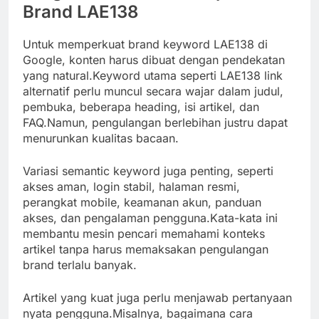
Brand LAE138
Untuk memperkuat brand keyword LAE138 di
Google, konten harus dibuat dengan pendekatan
yang natural.Keyword utama seperti LAE138 link
alternatif perlu muncul secara wajar dalam judul,
pembuka, beberapa heading, isi artikel, dan
FAQ.Namun, pengulangan berlebihan justru dapat
menurunkan kualitas bacaan.
Variasi semantic keyword juga penting, seperti
akses aman, login stabil, halaman resmi,
perangkat mobile, keamanan akun, panduan
akses, dan pengalaman pengguna.Kata-kata ini
membantu mesin pencari memahami konteks
artikel tanpa harus memaksakan pengulangan
brand terlalu banyak.
Artikel yang kuat juga perlu menjawab pertanyaan
nyata pengguna.Misalnya, bagaimana cara