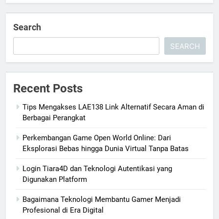
Search
SEARCH
Recent Posts
Tips Mengakses LAE138 Link Alternatif Secara Aman di
Berbagai Perangkat
Perkembangan Game Open World Online: Dari
Eksplorasi Bebas hingga Dunia Virtual Tanpa Batas
Login Tiara4D dan Teknologi Autentikasi yang
Digunakan Platform
Bagaimana Teknologi Membantu Gamer Menjadi
Profesional di Era Digital