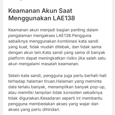
Keamanan Akun Saat
Menggunakan LAE138
Keamanan akun menjadi bagian penting dalam
pengalaman mengakses LAE138.Pengguna
sebaiknya menggunakan kombinasi kata sandi
yang kuat, tidak mudah ditebak, dan tidak sama
dengan akun lain.Kata sandi yang sama di banyak
platform dapat meningkatkan risiko jika salah satu
akun mengalami masalah keamanan.
Selain kata sandi, pengguna juga perlu berhati-hati
terhadap halaman tiruan.Halaman yang meminta
data terlalu banyak, menampilkan banyak pop-up,
atau memiliki tampilan tidak konsisten sebaiknya
tidak digunakan.Kesadaran seperti ini membantu
pengguna membedakan akses yang wajar dan
akses yang perlu dihindari.