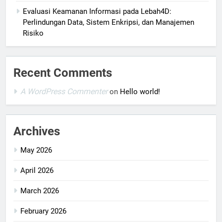
Evaluasi Keamanan Informasi pada Lebah4D:
Perlindungan Data, Sistem Enkripsi, dan Manajemen
Risiko
Recent Comments
A WordPress Commenter
on
Hello world!
Archives
May 2026
April 2026
March 2026
February 2026