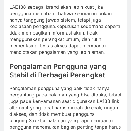
LAE138 sebagai brand akan lebih kuat jika
pengguna memahami bahwa keamanan bukan
hanya tanggung jawab sistem, tetapi juga
kebiasaan pengguna.Keputusan sederhana seperti
tidak membagikan informasi akun, tidak
menggunakan perangkat umum, dan rutin
memeriksa aktivitas akses dapat membantu
menciptakan pengalaman yang lebih aman.
Pengalaman Pengguna yang
Stabil di Berbagai Perangkat
Pengalaman pengguna yang baik tidak hanya
bergantung pada halaman yang bisa dibuka, tetapi
juga pada kenyamanan saat digunakan.LA138 link
alternatif yang ideal harus mudah dikenali, ringan
diakses, dan tidak membuat pengguna
bingung.Struktur halaman yang rapi membantu
pengguna menemukan bagian penting tanpa harus