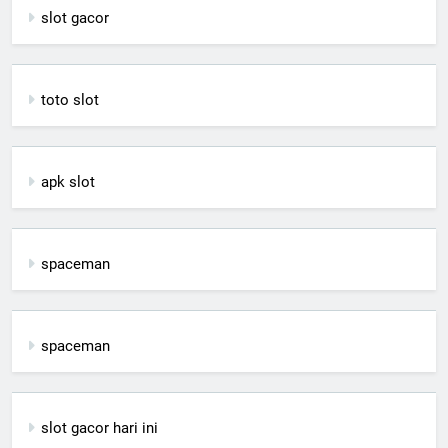
slot gacor
toto slot
apk slot
spaceman
spaceman
slot gacor hari ini