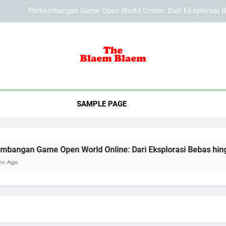
Perkembangan Game Open World Online: Dari Eksplorasi Be
Login Tiara4D dan Teknolog
Bagaimana Teknologi Membantu Game
 Blaem Blaem
Tips Mengakses LAE138 Link Alternat
 Hiburan Terbaru Dan Ide Kreatif Di The Blaem Blaem.
Perkembangan Game Open World Online: Dari Eksplorasi Be
SAMPLE PAGE
Login Tiara4D dan Teknolog
Bagaimana Teknologi Membantu Game
 Open World Online: Dari Eksplorasi Bebas hingga Dunia Vir