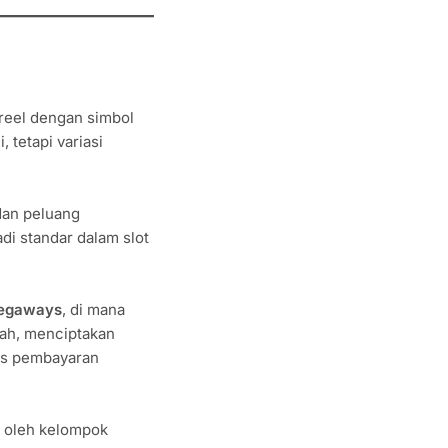
reel dengan simbol
tetapi variasi
dan peluang
adi standar dalam slot
egaways
, di mana
bah, menciptakan
ris pembayaran
n oleh kelompok