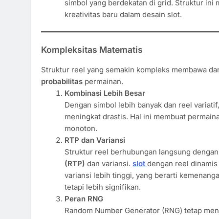
simbol yang berdekatan di grid. Struktur in
kreativitas baru dalam desain slot.
Kompleksitas Matematis
Struktur reel yang semakin kompleks membawa da
probabilitas
permainan.
Kombinasi Lebih Besar
Dengan simbol lebih banyak dan reel variatif
meningkat drastis. Hal ini membuat permaina
monoton.
RTP dan Variansi
Struktur reel berhubungan langsung denga
(RTP)
dan variansi.
slot
dengan reel dinamis
variansi lebih tinggi, yang berarti kemenanga
tetapi lebih signifikan.
Peran RNG
Random Number Generator (RNG) tetap menj