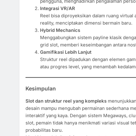
pengguna, menghadirkan pengalaman person
Integrasi VR/AR
Reel bisa diproyeksikan dalam ruang virtual
reality, menciptakan dimensi bermain baru.
Hybrid Mechanics
Menggabungkan sistem payline klasik dengan
grid slot, memberi keseimbangan antara nost
Gamifikasi Lebih Lanjut
Struktur reel dipadukan dengan elemen gamif
atau progres level, yang menambah kedala
Kesimpulan
Slot dan struktur reel yang kompleks
menunjukkan 
desain mampu mengubah permainan sederhana me
interaktif yang kaya. Dengan sistem Megaways, clus
slot, pemain tidak hanya menikmati variasi visual te
probabilitas baru.