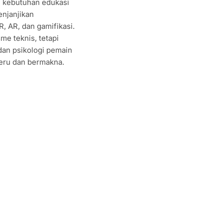
i kebutuhan edukasi
enjanjikan
, AR, dan gamifikasi.
me teknis, tetapi
dan psikologi pemain
seru dan bermakna.