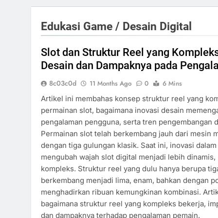
Edukasi Game / Desain Digital
Slot dan Struktur Reel yang Kompleks
Desain dan Dampaknya pada Pengal
8c03c0d
11 Months Ago
0
6 Mins
Artikel ini membahas konsep struktur reel yang ko
permainan slot, bagaimana inovasi desain memengar
pengalaman pengguna, serta tren pengembangan di 
Permainan slot telah berkembang jauh dari mesin 
dengan tiga gulungan klasik. Saat ini, inovasi dala
mengubah wajah slot digital menjadi lebih dinamis, i
kompleks. Struktur reel yang dulu hanya berupa tig
berkembang menjadi lima, enam, bahkan dengan pol
menghadirkan ribuan kemungkinan kombinasi. Arti
bagaimana struktur reel yang kompleks bekerja, im
dan dampaknya terhadap pengalaman pemain.