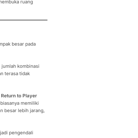
i membuka ruang
mpak besar pada
, jumlah kombinasi
n terasa tidak
n
Return to Player
 biasanya memiliki
n besar lebih jarang,
adi pengendali