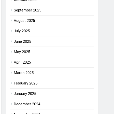
September 2025
August 2025
July 2025
June 2025
May 2025
April 2025
March 2025
February 2025
January 2025
December 2024