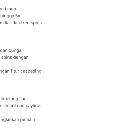
n bison.
 hingga 5x.
 liar dan free spins
 dan bunga.
 spins dengan
gan fitur cascading
inatang liar.
n simbol dan paylines
mungkinkan pemain