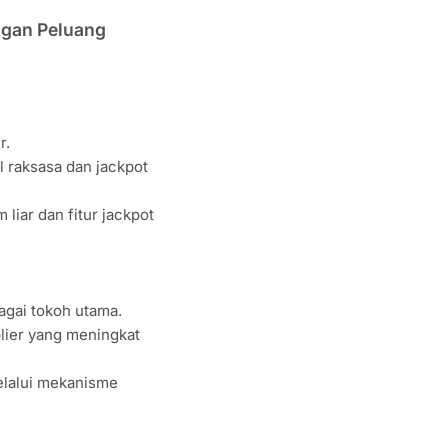
ngan Peluang
r.
 raksasa dan jackpot
liar dan fitur jackpot
agai tokoh utama.
lier yang meningkat
lalui mekanisme