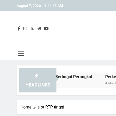
Skip
August 7, 2026
9:44:14 AM
to
content
The
Ikuti Tren
f Secara Aman di Berbagai Perangkat
Perkembangan Game
4 Months Ago
HEADLINES
Home
slot RTP tinggi