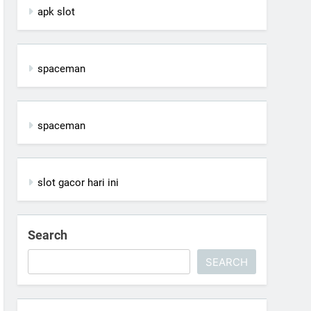
apk slot
spaceman
spaceman
slot gacor hari ini
Search
SEARCH