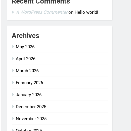
Recent Comments
A WordPress Commenter
on
Hello world!
Archives
May 2026
April 2026
March 2026
February 2026
January 2026
December 2025
November 2025
October 2025