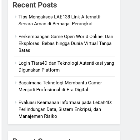
Recent Posts
Tips Mengakses LAE138 Link Alternatif
Secara Aman di Berbagai Perangkat
Perkembangan Game Open World Online: Dari
Eksplorasi Bebas hingga Dunia Virtual Tanpa
Batas
Login Tiara4D dan Teknologi Autentikasi yang
Digunakan Platform
Bagaimana Teknologi Membantu Gamer
Menjadi Profesional di Era Digital
Evaluasi Keamanan Informasi pada Lebah4D:
Perlindungan Data, Sistem Enkripsi, dan
Manajemen Risiko