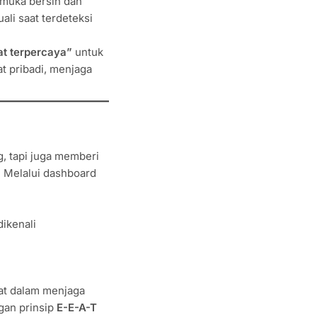
rmuka bersih dan
li saat terdeteksi
at terpercaya”
untuk
t pribadi, menjaga
g, tapi juga memberi
.
Melalui dashboard
dikenali
bat dalam menjaga
gan prinsip
E-E-A-T