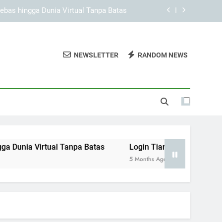
bas hingga Dunia Virtual Tanpa Batas
i Autentikasi yang Digunakan Platform
r Menjadi Profesional di Era Digital
NEWSLETTER
RANDOM NEWS
if Secara Aman di Berbagai Perangkat
bas hingga Dunia Virtual Tanpa Batas
i Autentikasi yang Digunakan Platform
r Menjadi Profesional di Era Digital
Virtual Tanpa Batas
Login Tiara4D dan Teknologi Auten
5 Months Ago