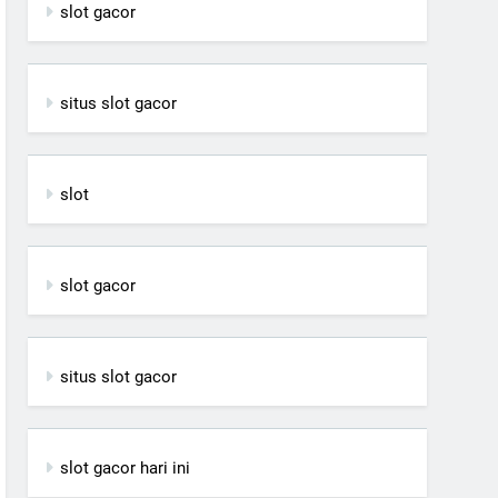
slot gacor
situs slot gacor
slot
slot gacor
situs slot gacor
slot gacor hari ini