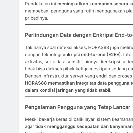
Pendekatan ini
meningkatkan keamanan secara ko
membebani pengguna yang rutin menggunakan plat
pribadinya.
Perlindungan Data dengan Enkripsi End-t
Tak hanya soal deteksi akses, HORAS88 juga meli
dengan teknologi
enkripsi end-to-end (E2EE)
. Info
aktivitas, serta data sensitif lainnya dienkripsi se
tidak bisa diakses pihak ketiga meskipun sedang da
Dengan infrastruktur server yang andal dan proses 
HORAS88 memastikan integritas data pengguna te
dalam kondisi jaringan yang tidak stabil.
Pengalaman Pengguna yang Tetap Lancar
Meski bekerja keras di balik layar, sistem keama
agar
tidak mengganggu kecepatan dan kenyaman