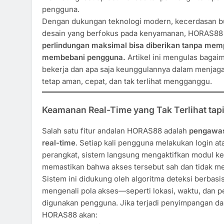
pengguna.
Dengan dukungan teknologi modern, kecerdasan bu
desain yang berfokus pada kenyamanan, HORAS8
perlindungan maksimal bisa diberikan tanpa mem
membebani pengguna.
Artikel ini mengulas bagaim
bekerja dan apa saja keunggulannya dalam menjaga
tetap aman, cepat, dan tak terlihat mengganggu.
Keamanan Real-Time yang Tak Terlihat tapi
Salah satu fitur andalan HORAS88 adalah
pengawas
real-time
. Setiap kali pengguna melakukan login a
perangkat, sistem langsung mengaktifkan modul k
memastikan bahwa akses tersebut sah dan tidak m
Sistem ini didukung oleh algoritma deteksi berbas
mengenali pola akses—seperti lokasi, waktu, dan p
digunakan pengguna. Jika terjadi penyimpangan dar
HORAS88 akan: