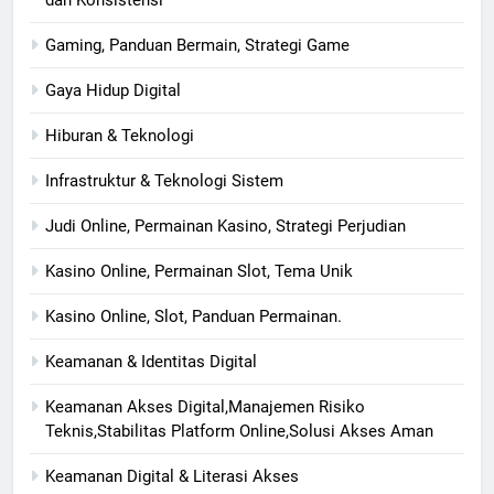
Gaming, Panduan Bermain, Strategi Game
Gaya Hidup Digital
Hiburan & Teknologi
Infrastruktur & Teknologi Sistem
Judi Online, Permainan Kasino, Strategi Perjudian
Kasino Online, Permainan Slot, Tema Unik
Kasino Online, Slot, Panduan Permainan.
Keamanan & Identitas Digital
Keamanan Akses Digital,Manajemen Risiko
Teknis,Stabilitas Platform Online,Solusi Akses Aman
Keamanan Digital & Literasi Akses