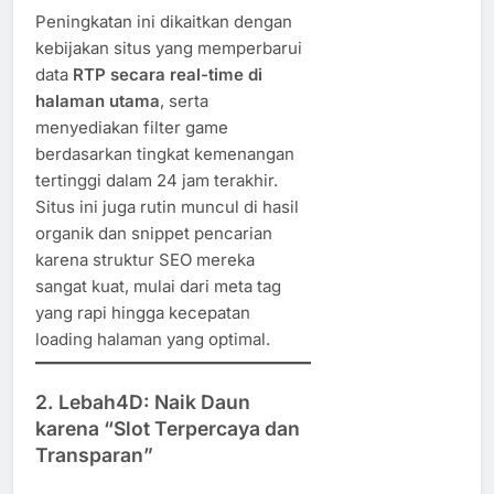
Peningkatan ini dikaitkan dengan
kebijakan situs yang memperbarui
data
RTP secara real-time di
halaman utama
, serta
menyediakan filter game
berdasarkan tingkat kemenangan
tertinggi dalam 24 jam terakhir.
Situs ini juga rutin muncul di hasil
organik dan snippet pencarian
karena struktur SEO mereka
sangat kuat, mulai dari meta tag
yang rapi hingga kecepatan
loading halaman yang optimal.
2.
Lebah4D: Naik Daun
karena “Slot Terpercaya dan
Transparan”