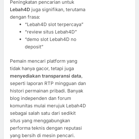
Peningkatan pencarian untuk
Lebah4D
juga signifikan, terutama
dengan frasa:
“Lebah4D slot terpercaya”
“review situs Lebah4D”
“demo slot Lebah4D no
deposit”
Pemain mencari platform yang
tidak hanya gacor, tetapi juga
menyediakan transparansi data
,
seperti laporan RTP mingguan dan
histori permainan pribadi. Banyak
blog independen dan forum
komunitas mulai merujuk Lebah4D
sebagai salah satu dari sedikit
situs yang menggabungkan
performa teknis dengan reputasi
yang bersih di mesin pencari.