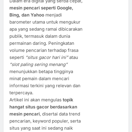
Dalam era digital yang serba cepat,
mesin pencari seperti Google,
Bing, dan Yahoo
menjadi
barometer utama untuk mengukur
apa yang sedang ramai dibicarakan
publik, termasuk dalam dunia
permainan daring. Peningkatan
volume pencarian terhadap frasa
seperti
“situs gacor hari ini”
atau
“slot paling sering menang”
menunjukkan betapa tingginya
minat pemain dalam mencari
informasi terkini yang relevan dan
terpercaya.
Artikel ini akan mengulas
topik
hangat situs gacor berdasarkan
mesin pencari
, disertai data trend
pencarian, keyword populer, serta
situs yang saat ini sedang naik