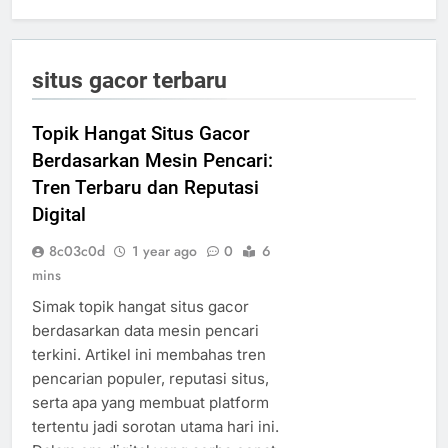
situs gacor terbaru
Topik Hangat Situs Gacor
Berdasarkan Mesin Pencari:
Tren Terbaru dan Reputasi
Digital
8c03c0d
1 year ago
0
6
mins
Simak topik hangat situs gacor
berdasarkan data mesin pencari
terkini. Artikel ini membahas tren
pencarian populer, reputasi situs,
serta apa yang membuat platform
tertentu jadi sorotan utama hari ini.