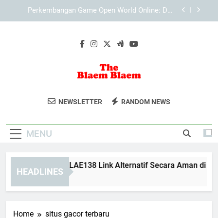
Eksplorasi Bebas hingga Dunia Virtual Tanpa
Skip
Batas
Login Tiara4D dan Teknologi Autentikasi yang
to
Digunakan Platform
content
Bagaimana Teknologi Membantu Gamer Menjadi
Profesional di Era Digital
Tips Mengakses LAE138 Link Alternatif Secara
Aman di Berbagai Perangkat
Perkembangan Game Open World Online: Dari
Eksplorasi Bebas hingga Dunia Virtual Tanpa
The Blaem
Batas
Ikuti Tren Hiburan Terbaru Dan Ide
Login Tiara4D dan Teknologi Autentikasi yang
NEWSLETTER
RANDOM NEWS
Digunakan Platform
Blaem
Kreatif Di The Blaem Blaem.
Bagaimana Teknologi Membantu Gamer Menjadi
Profesional di Era Digital
MENU
Tips Mengakses LAE138 Link Alternatif Secara Aman di Berba
HEADLINES
3 Months Ago
Home
situs gacor terbaru