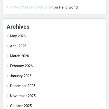
A WordPress Commenter
on
Hello world!
Archives
May 2026
April 2026
March 2026
February 2026
January 2026
December 2025
November 2025
October 2025