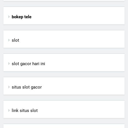
bokep tele
slot
slot gacor hari ini
situs slot gacor
link situs slot