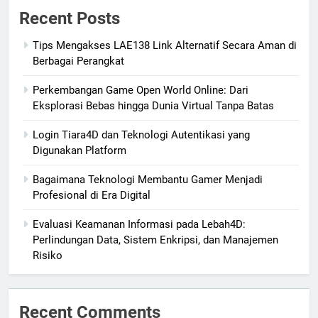
Recent Posts
Tips Mengakses LAE138 Link Alternatif Secara Aman di
Berbagai Perangkat
Perkembangan Game Open World Online: Dari
Eksplorasi Bebas hingga Dunia Virtual Tanpa Batas
Login Tiara4D dan Teknologi Autentikasi yang
Digunakan Platform
Bagaimana Teknologi Membantu Gamer Menjadi
Profesional di Era Digital
Evaluasi Keamanan Informasi pada Lebah4D:
Perlindungan Data, Sistem Enkripsi, dan Manajemen
Risiko
Recent Comments