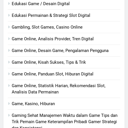
Edukasi Game / Desain Digital
Edukasi Permainan & Strategi Slot Digital
Gambling, Slot Games, Casino Online
Game Online, Analisis Provider, Tren Digital
Game Online, Desain Game, Pengalaman Pengguna
Game Online, Kisah Sukses, Tips & Trik
Game Online, Panduan Slot, Hiburan Digital
Game Online, Statistik Harian, Rekomendasi Slot,
Analisis Data Permainan
Game, Kasino, Hiburan
Gaming Sehat Manajemen Waktu dalam Game Tips dan
Trik Pemain Game Keterampilan Pribadi Gamer Strategi
dan Konsistensi