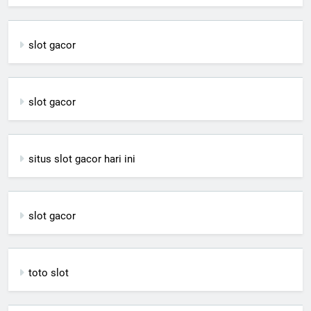
slot gacor
slot gacor
situs slot gacor hari ini
slot gacor
toto slot