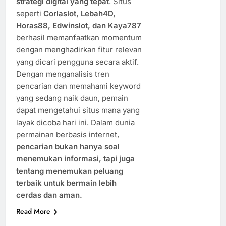
strategi digital yang tepat
. Situs
seperti
Corlaslot, Lebah4D,
Horas88, Edwinslot, dan Kaya787
berhasil memanfaatkan momentum
dengan menghadirkan fitur relevan
yang dicari pengguna secara aktif.
Dengan menganalisis tren
pencarian dan memahami keyword
yang sedang naik daun, pemain
dapat mengetahui situs mana yang
layak dicoba hari ini. Dalam dunia
permainan berbasis internet,
pencarian bukan hanya soal
menemukan informasi, tapi juga
tentang menemukan peluang
terbaik untuk bermain lebih
cerdas dan aman.
Read More