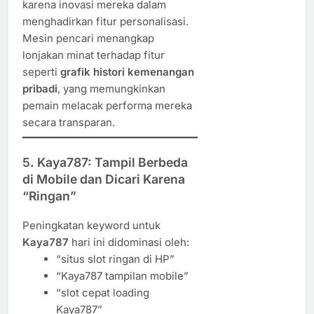
karena inovasi mereka dalam
menghadirkan fitur personalisasi.
Mesin pencari menangkap
lonjakan minat terhadap fitur
seperti
grafik histori kemenangan
pribadi
, yang memungkinkan
pemain melacak performa mereka
secara transparan.
5.
Kaya787: Tampil Berbeda
di Mobile dan Dicari Karena
“Ringan”
Peningkatan keyword untuk
Kaya787
hari ini didominasi oleh:
“situs slot ringan di HP”
“Kaya787 tampilan mobile”
“slot cepat loading
Kaya787”