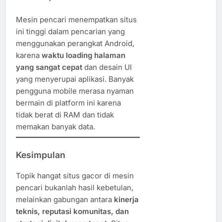
Mesin pencari menempatkan situs
ini tinggi dalam pencarian yang
menggunakan perangkat Android,
karena
waktu loading halaman
yang sangat cepat
dan desain UI
yang menyerupai aplikasi. Banyak
pengguna mobile merasa nyaman
bermain di platform ini karena
tidak berat di RAM dan tidak
memakan banyak data.
Kesimpulan
Topik hangat situs gacor di mesin
pencari bukanlah hasil kebetulan,
melainkan gabungan antara
kinerja
teknis, reputasi komunitas, dan