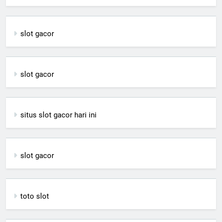
slot gacor
slot gacor
situs slot gacor hari ini
slot gacor
toto slot