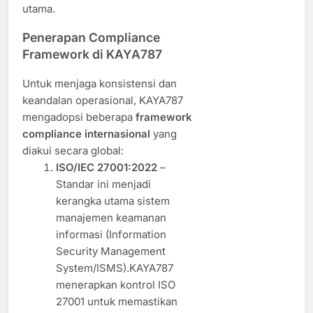
utama.
Penerapan Compliance
Framework di KAYA787
Untuk menjaga konsistensi dan
keandalan operasional, KAYA787
mengadopsi beberapa
framework
compliance internasional
yang
diakui secara global:
ISO/IEC 27001:2022
–
Standar ini menjadi
kerangka utama sistem
manajemen keamanan
informasi (Information
Security Management
System/ISMS).KAYA787
menerapkan kontrol ISO
27001 untuk memastikan