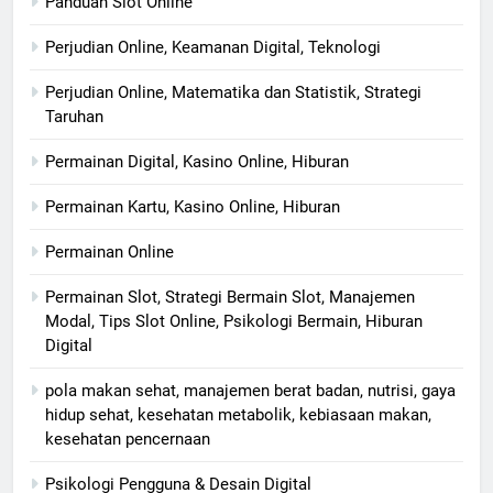
Panduan Slot Online
Perjudian Online, Keamanan Digital, Teknologi
Perjudian Online, Matematika dan Statistik, Strategi
Taruhan
Permainan Digital, Kasino Online, Hiburan
Permainan Kartu, Kasino Online, Hiburan
Permainan Online
Permainan Slot, Strategi Bermain Slot, Manajemen
Modal, Tips Slot Online, Psikologi Bermain, Hiburan
Digital
pola makan sehat, manajemen berat badan, nutrisi, gaya
hidup sehat, kesehatan metabolik, kebiasaan makan,
kesehatan pencernaan
Psikologi Pengguna & Desain Digital