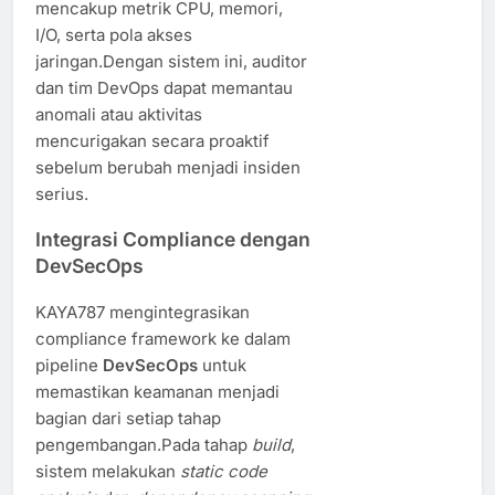
mencakup metrik CPU, memori,
I/O, serta pola akses
jaringan.Dengan sistem ini, auditor
dan tim DevOps dapat memantau
anomali atau aktivitas
mencurigakan secara proaktif
sebelum berubah menjadi insiden
serius.
Integrasi Compliance dengan
DevSecOps
KAYA787 mengintegrasikan
compliance framework ke dalam
pipeline
DevSecOps
untuk
memastikan keamanan menjadi
bagian dari setiap tahap
pengembangan.Pada tahap
build
,
sistem melakukan
static code