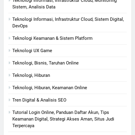
Teknologi Informasi, Infrastruktur Cloud, Monitoring
Sistem, Analisis Data
Teknologi Informasi, Infrastruktur Cloud, Sistem Digital,
DevOps
Teknologi Keamanan & Sistem Platform
Teknologi UX Game
Teknologi, Bisnis, Taruhan Online
Teknologi, Hiburan
Teknologi, Hiburan, Keamanan Online
Tren Digital & Analisis SEO
Tutorial Login Online, Panduan Daftar Akun, Tips
Keamanan Digital, Strategi Akses Aman, Situs Judi
Terpercaya