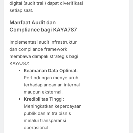
digital (audit trail) dapat diverifikasi
setiap saat.
Manfaat Audit dan
Compliance bagi KAYA787
Implementasi audit infrastruktur
dan compliance framework
membawa dampak strategis bagi
KAYA787:
Keamanan Data Optimal:
Perlindungan menyeluruh
terhadap ancaman internal
maupun eksternal.
Kredibilitas Tinggi:
Meningkatkan kepercayaan
publik dan mitra bisnis
melalui transparansi
operasional.