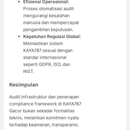
Efisiensi Operasional:
Proses otomatisasi audit
mengurangi kesalahan
manusia dan mempercepat
pengambilan keputusan.
Kepatuhan Regulasi Global:
Memastikan sistem
KAYA787 sesuai dengan
standar internasional
seperti GDPR, ISO, dan
NIST.
Kesimpulan
Audit infrastruktur dan penerapan
compliance framework di KAYA787
Gacor bukan sekadar formalitas
teknis, melainkan komitmen nyata
terhadap keamanan, transparansi,