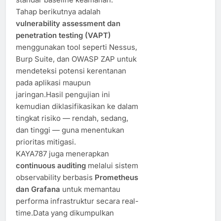
Tahap berikutnya adalah
vulnerability assessment dan
penetration testing (VAPT)
menggunakan tool seperti Nessus,
Burp Suite, dan OWASP ZAP untuk
mendeteksi potensi kerentanan
pada aplikasi maupun
jaringan.Hasil pengujian ini
kemudian diklasifikasikan ke dalam
tingkat risiko — rendah, sedang,
dan tinggi — guna menentukan
prioritas mitigasi.
KAYA787 juga menerapkan
continuous auditing
melalui sistem
observability berbasis
Prometheus
dan Grafana
untuk memantau
performa infrastruktur secara real-
time.Data yang dikumpulkan