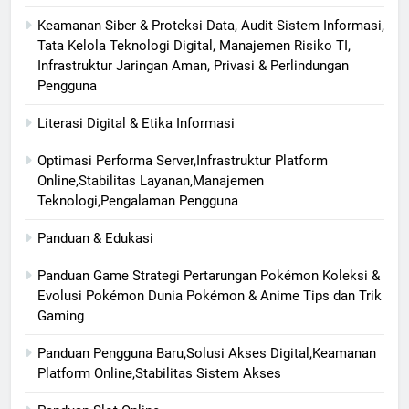
Keamanan Siber & Proteksi Data, Audit Sistem Informasi,
Tata Kelola Teknologi Digital, Manajemen Risiko TI,
Infrastruktur Jaringan Aman, Privasi & Perlindungan
Pengguna
Literasi Digital & Etika Informasi
Optimasi Performa Server,Infrastruktur Platform
Online,Stabilitas Layanan,Manajemen
Teknologi,Pengalaman Pengguna
Panduan & Edukasi
Panduan Game Strategi Pertarungan Pokémon Koleksi &
Evolusi Pokémon Dunia Pokémon & Anime Tips dan Trik
Gaming
Panduan Pengguna Baru,Solusi Akses Digital,Keamanan
Platform Online,Stabilitas Sistem Akses