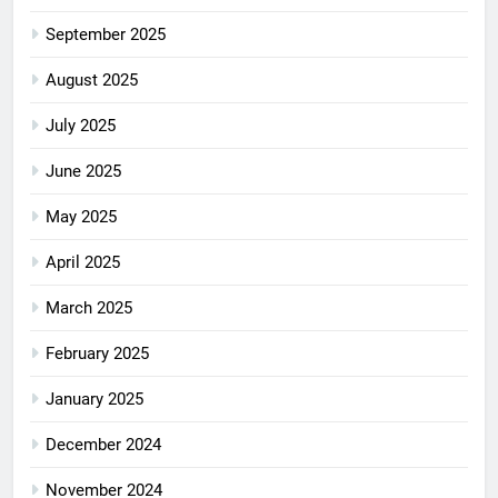
September 2025
August 2025
July 2025
June 2025
May 2025
April 2025
March 2025
February 2025
January 2025
December 2024
November 2024