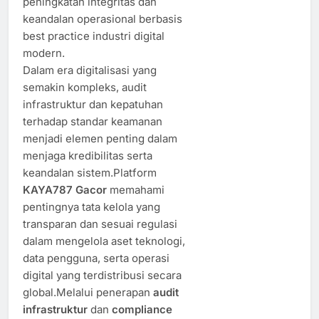
peningkatan integritas dan
keandalan operasional berbasis
best practice industri digital
modern.
Dalam era digitalisasi yang
semakin kompleks, audit
infrastruktur dan kepatuhan
terhadap standar keamanan
menjadi elemen penting dalam
menjaga kredibilitas serta
keandalan sistem.Platform
KAYA787 Gacor
memahami
pentingnya tata kelola yang
transparan dan sesuai regulasi
dalam mengelola aset teknologi,
data pengguna, serta operasi
digital yang terdistribusi secara
global.Melalui penerapan
audit
infrastruktur
dan
compliance