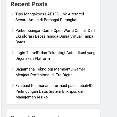
Recent Posts
Tips Mengakses LAE138 Link Alternatif
Secara Aman di Berbagai Perangkat
Perkembangan Game Open World Online: Dari
Eksplorasi Bebas hingga Dunia Virtual Tanpa
Batas
Login Tiara4D dan Teknologi Autentikasi yang
Digunakan Platform
Bagaimana Teknologi Membantu Gamer
Menjadi Profesional di Era Digital
Evaluasi Keamanan Informasi pada Lebah4D:
Perlindungan Data, Sistem Enkripsi, dan
Manajemen Risiko