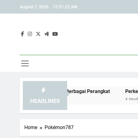
Skip
August 7, 2026
12:51:23 AM
to
content
The
Ikuti Tren
f Secara Aman di Berbagai Perangkat
Perkembangan Game
4 Months Ago
HEADLINES
Home
Pokémon787