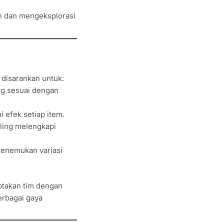
n dan mengeksplorasi
 disarankan untuk:
ng sesuai dengan
 efek setiap item.
ling melengkapi
enemukan variasi
takan tim dengan
rbagai gaya