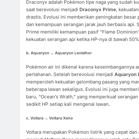
Draconyx adalah Pokémon tipe naga yang sudah ku
saat berevolusi menjadi
Draconyx Prime
, kekuata
drastis. Evolusi ini memberikan peningkatan besar 
dan kemampuan serangan jarak jauh berbasis api. S
Prime memiliki kemampuan pasif “Flame Dominion
kekuatan serangan api ketika HP-nya di bawah 50%
b. Aquaryon → Aquaryon Leviathor
Pokémon air ini dikenal karena keseimbangannya a
pertahanan. Setelah berevolusi menjadi
Aquaryon 
memperoleh kekuatan gelombang pasang yang m
beberapa lawan sekaligus. Evolusi ini juga memb
baru, “Ocean’s Wrath,” yang memperkuat serangan
sedikit HP setiap kali mengenai lawan.
c. Voltara → Voltara Xeno
Voltara merupakan Pokémon listrik yang cepat dan a