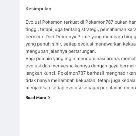
Kesimpulan
Evolusi Pokémon terkuat di Pokémon787 bukan hanya
tinggi, tetapi juga tentang strategi, pemahaman kara
bermain. Dari Draconyx Prime yang membara hingg
yang penuh sihir, setiap evolusi menawarkan kekua
mengubah jalannya pertarungan.
Bagi pemain yang ingin mendominasi arena, mem
evolusi dan menyesuaikannya dengan gaya bermain
langkah kunci. Pokémon787 berhasil menghadirkan 
tidak hanya menambah kekuatan, tetapi juga kedal
menjadikan setiap evolusi sebagai perjalanan menuj
Read More