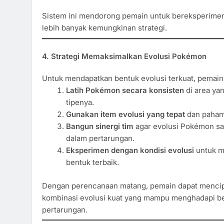
Sistem ini mendorong pemain untuk bereksperime
lebih banyak kemungkinan strategi.
4. Strategi Memaksimalkan Evolusi Pokémon
Untuk mendapatkan bentuk evolusi terkuat, pemain
Latih Pokémon secara konsisten
di area ya
tipenya.
Gunakan item evolusi yang tepat
dan pahami
Bangun sinergi tim
agar evolusi Pokémon sa
dalam pertarungan.
Eksperimen dengan kondisi evolusi
untuk m
bentuk terbaik.
Dengan perencanaan matang, pemain dapat mencip
kombinasi evolusi kuat yang mampu menghadapi be
pertarungan.