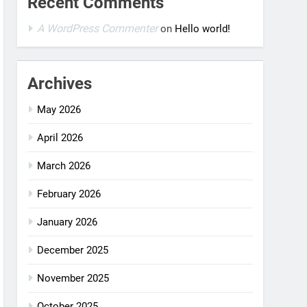
Recent Comments
A WordPress Commenter
on
Hello world!
Archives
May 2026
April 2026
March 2026
February 2026
January 2026
December 2025
November 2025
October 2025