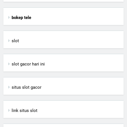
bokep tele
slot
slot gacor hari ini
situs slot gacor
link situs slot