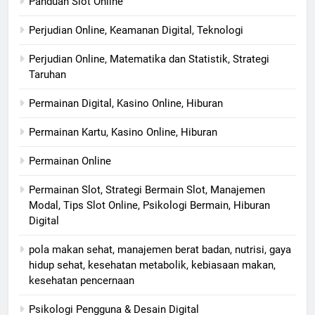
Panduan Slot Online
Perjudian Online, Keamanan Digital, Teknologi
Perjudian Online, Matematika dan Statistik, Strategi
Taruhan
Permainan Digital, Kasino Online, Hiburan
Permainan Kartu, Kasino Online, Hiburan
Permainan Online
Permainan Slot, Strategi Bermain Slot, Manajemen
Modal, Tips Slot Online, Psikologi Bermain, Hiburan
Digital
pola makan sehat, manajemen berat badan, nutrisi, gaya
hidup sehat, kesehatan metabolik, kebiasaan makan,
kesehatan pencernaan
Psikologi Pengguna & Desain Digital