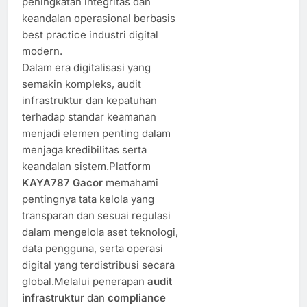
peningkatan integritas dan
keandalan operasional berbasis
best practice industri digital
modern.
Dalam era digitalisasi yang
semakin kompleks, audit
infrastruktur dan kepatuhan
terhadap standar keamanan
menjadi elemen penting dalam
menjaga kredibilitas serta
keandalan sistem.Platform
KAYA787 Gacor
memahami
pentingnya tata kelola yang
transparan dan sesuai regulasi
dalam mengelola aset teknologi,
data pengguna, serta operasi
digital yang terdistribusi secara
global.Melalui penerapan
audit
infrastruktur
dan
compliance