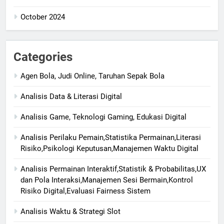
October 2024
Categories
Agen Bola, Judi Online, Taruhan Sepak Bola
Analisis Data & Literasi Digital
Analisis Game, Teknologi Gaming, Edukasi Digital
Analisis Perilaku Pemain,Statistika Permainan,Literasi
Risiko,Psikologi Keputusan,Manajemen Waktu Digital
Analisis Permainan Interaktif,Statistik & Probabilitas,UX
dan Pola Interaksi,Manajemen Sesi Bermain,Kontrol
Risiko Digital,Evaluasi Fairness Sistem
Analisis Waktu & Strategi Slot