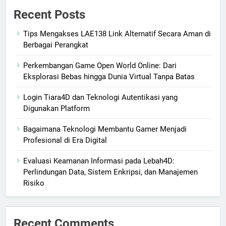
Recent Posts
Tips Mengakses LAE138 Link Alternatif Secara Aman di
Berbagai Perangkat
Perkembangan Game Open World Online: Dari
Eksplorasi Bebas hingga Dunia Virtual Tanpa Batas
Login Tiara4D dan Teknologi Autentikasi yang
Digunakan Platform
Bagaimana Teknologi Membantu Gamer Menjadi
Profesional di Era Digital
Evaluasi Keamanan Informasi pada Lebah4D:
Perlindungan Data, Sistem Enkripsi, dan Manajemen
Risiko
Recent Comments