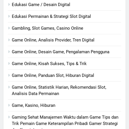
Edukasi Game / Desain Digital
Edukasi Permainan & Strategi Slot Digital
Gambling, Slot Games, Casino Online
Game Online, Analisis Provider, Tren Digital
Game Online, Desain Game, Pengalaman Pengguna
Game Online, Kisah Sukses, Tips & Trik
Game Online, Panduan Slot, Hiburan Digital
Game Online, Statistik Harian, Rekomendasi Slot,
Analisis Data Permainan
Game, Kasino, Hiburan
Gaming Sehat Manajemen Waktu dalam Game Tips dan
Trik Pemain Game Keterampilan Pribadi Gamer Strategi