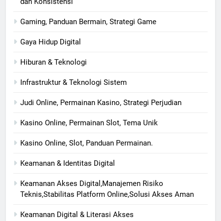
dan Konsistensi
Gaming, Panduan Bermain, Strategi Game
Gaya Hidup Digital
Hiburan & Teknologi
Infrastruktur & Teknologi Sistem
Judi Online, Permainan Kasino, Strategi Perjudian
Kasino Online, Permainan Slot, Tema Unik
Kasino Online, Slot, Panduan Permainan.
Keamanan & Identitas Digital
Keamanan Akses Digital,Manajemen Risiko
Teknis,Stabilitas Platform Online,Solusi Akses Aman
Keamanan Digital & Literasi Akses