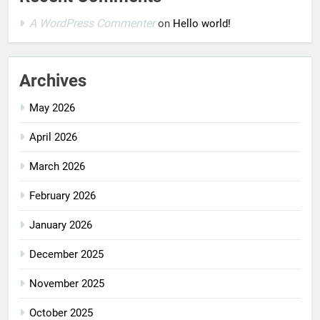
A WordPress Commenter
on
Hello world!
Archives
May 2026
April 2026
March 2026
February 2026
January 2026
December 2025
November 2025
October 2025