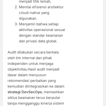
menjadi titik lemah.
Menilai efisiensi arsitektur
cloud-native yang
digunakan.
Menjamin bahwa setiap
aktivitas operasional sesuai
dengan standar keamanan
dan privasi data global.
Audit dilakukan secara berkala
oleh tim internal dan pihak
independen untuk menjaga
objektivitas.Hasil audit menjadi
dasar dalam menyusun
rekomendasi perbaikan yang
kemudian diintegrasikan ke dalam
strategi DevSecOps
, memastikan
siklus keamanan terus berputar
tanpa mengganggu kinerja sistem