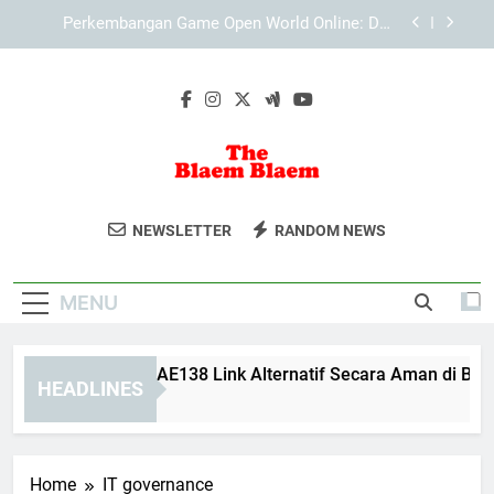
Skip
Batas
Login Tiara4D dan Teknologi Autentikasi yang
to
Digunakan Platform
content
Bagaimana Teknologi Membantu Gamer Menjadi
Profesional di Era Digital
Tips Mengakses LAE138 Link Alternatif Secara
Aman di Berbagai Perangkat
Perkembangan Game Open World Online: Dari
Eksplorasi Bebas hingga Dunia Virtual Tanpa
The Blaem
Batas
Ikuti Tren Hiburan Terbaru Dan Ide
Login Tiara4D dan Teknologi Autentikasi yang
NEWSLETTER
RANDOM NEWS
Digunakan Platform
Blaem
Kreatif Di The Blaem Blaem.
Bagaimana Teknologi Membantu Gamer Menjadi
Profesional di Era Digital
MENU
ps Mengakses LAE138 Link Alternatif Secara Aman di Berbaga
HEADLINES
Months Ago
Home
IT governance