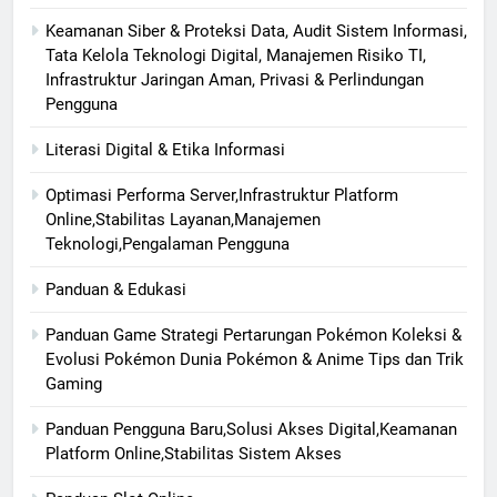
Keamanan Siber & Proteksi Data, Audit Sistem Informasi,
Tata Kelola Teknologi Digital, Manajemen Risiko TI,
Infrastruktur Jaringan Aman, Privasi & Perlindungan
Pengguna
Literasi Digital & Etika Informasi
Optimasi Performa Server,Infrastruktur Platform
Online,Stabilitas Layanan,Manajemen
Teknologi,Pengalaman Pengguna
Panduan & Edukasi
Panduan Game Strategi Pertarungan Pokémon Koleksi &
Evolusi Pokémon Dunia Pokémon & Anime Tips dan Trik
Gaming
Panduan Pengguna Baru,Solusi Akses Digital,Keamanan
Platform Online,Stabilitas Sistem Akses