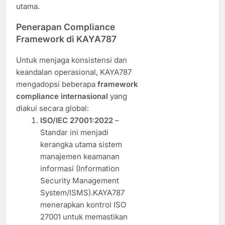
utama.
Penerapan Compliance
Framework di KAYA787
Untuk menjaga konsistensi dan
keandalan operasional, KAYA787
mengadopsi beberapa
framework
compliance internasional
yang
diakui secara global:
ISO/IEC 27001:2022
–
Standar ini menjadi
kerangka utama sistem
manajemen keamanan
informasi (Information
Security Management
System/ISMS).KAYA787
menerapkan kontrol ISO
27001 untuk memastikan