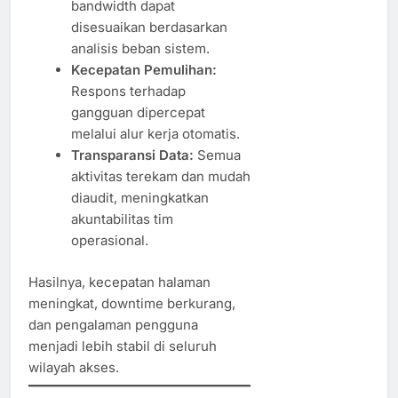
bandwidth dapat
disesuaikan berdasarkan
analisis beban sistem.
Kecepatan Pemulihan:
Respons terhadap
gangguan dipercepat
melalui alur kerja otomatis.
Transparansi Data:
Semua
aktivitas terekam dan mudah
diaudit, meningkatkan
akuntabilitas tim
operasional.
Hasilnya, kecepatan halaman
meningkat, downtime berkurang,
dan pengalaman pengguna
menjadi lebih stabil di seluruh
wilayah akses.