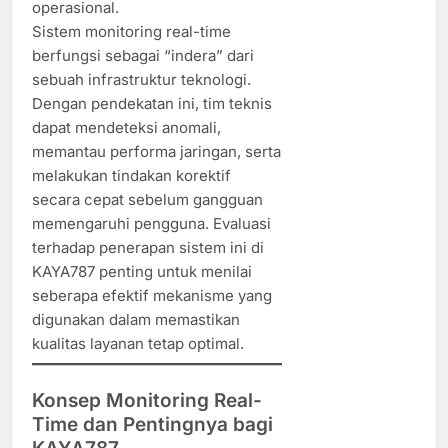
operasional.
Sistem monitoring real-time
berfungsi sebagai “indera” dari
sebuah infrastruktur teknologi.
Dengan pendekatan ini, tim teknis
dapat mendeteksi anomali,
memantau performa jaringan, serta
melakukan tindakan korektif
secara cepat sebelum gangguan
memengaruhi pengguna. Evaluasi
terhadap penerapan sistem ini di
KAYA787 penting untuk menilai
seberapa efektif mekanisme yang
digunakan dalam memastikan
kualitas layanan tetap optimal.
Konsep Monitoring Real-
Time dan Pentingnya bagi