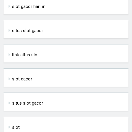
slot gacor hari ini
situs slot gacor
link situs slot
slot gacor
situs slot gacor
slot