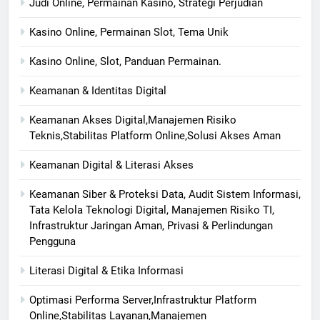
Judi Online, Permainan Kasino, Strategi Perjudian
Kasino Online, Permainan Slot, Tema Unik
Kasino Online, Slot, Panduan Permainan.
Keamanan & Identitas Digital
Keamanan Akses Digital,Manajemen Risiko
Teknis,Stabilitas Platform Online,Solusi Akses Aman
Keamanan Digital & Literasi Akses
Keamanan Siber & Proteksi Data, Audit Sistem Informasi,
Tata Kelola Teknologi Digital, Manajemen Risiko TI,
Infrastruktur Jaringan Aman, Privasi & Perlindungan
Pengguna
Literasi Digital & Etika Informasi
Optimasi Performa Server,Infrastruktur Platform
Online,Stabilitas Layanan,Manajemen