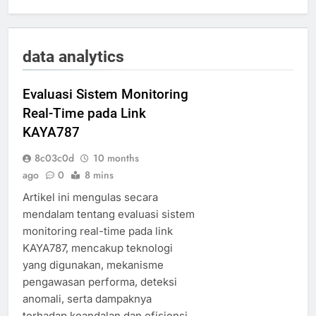
data analytics
Evaluasi Sistem Monitoring
Real-Time pada Link
KAYA787
8c03c0d
10 months
ago
0
8 mins
Artikel ini mengulas secara
mendalam tentang evaluasi sistem
monitoring real-time pada link
KAYA787, mencakup teknologi
yang digunakan, mekanisme
pengawasan performa, deteksi
anomali, serta dampaknya
terhadap keandalan dan efisiensi