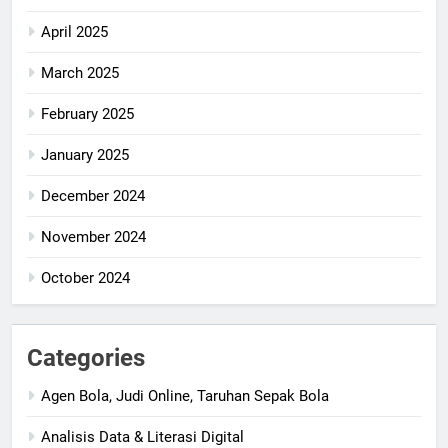
April 2025
March 2025
February 2025
January 2025
December 2024
November 2024
October 2024
Categories
Agen Bola, Judi Online, Taruhan Sepak Bola
Analisis Data & Literasi Digital