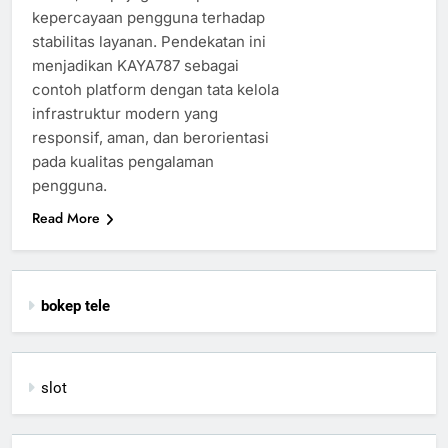
kepercayaan pengguna terhadap
stabilitas layanan. Pendekatan ini
menjadikan KAYA787 sebagai
contoh platform dengan tata kelola
infrastruktur modern yang
responsif, aman, dan berorientasi
pada kualitas pengalaman
pengguna.
Read More
bokep tele
slot