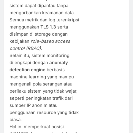
sistem dapat dipantau tanpa
mengorbankan keamanan data.
Semua metrik dan log terenkripsi
menggunakan
TLS 1.3
serta
disimpan di storage dengan
kebijakan
role-based access
control (RBAC)
.
Selain itu, sistem monitoring
dilengkapi dengan
anomaly
detection engine
berbasis
machine learning yang mampu
mengenali pola serangan atau
perilaku sistem yang tidak wajar,
seperti peningkatan trafik dari
sumber IP anonim atau
penggunaan resource yang tidak
biasa.
Hal ini memperkuat posisi