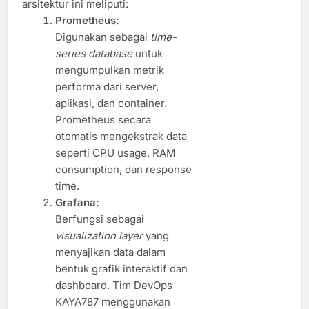
arsitektur ini meliputi:
Prometheus:
Digunakan sebagai
time-
series database
untuk
mengumpulkan metrik
performa dari server,
aplikasi, dan container.
Prometheus secara
otomatis mengekstrak data
seperti CPU usage, RAM
consumption, dan response
time.
Grafana:
Berfungsi sebagai
visualization layer
yang
menyajikan data dalam
bentuk grafik interaktif dan
dashboard. Tim DevOps
KAYA787 menggunakan