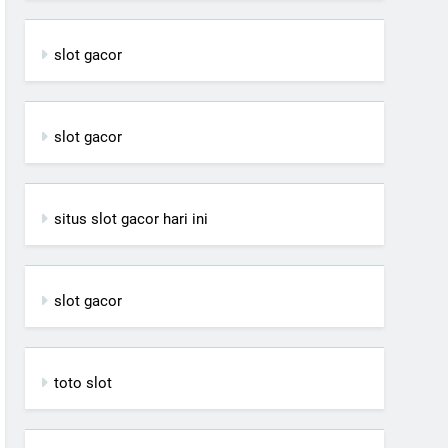
slot gacor
slot gacor
situs slot gacor hari ini
slot gacor
toto slot