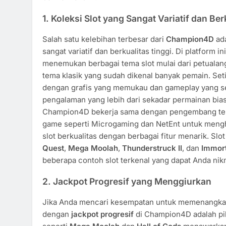
1.
Koleksi Slot yang Sangat Variatif dan Ber
Salah satu kelebihan terbesar dari
Champion4D
ad
sangat variatif dan berkualitas tinggi. Di platform in
menemukan berbagai tema slot mulai dari petualang
tema klasik yang sudah dikenal banyak pemain. Seti
dengan grafis yang memukau dan gameplay yang s
pengalaman yang lebih dari sekadar permainan bias
Champion4D bekerja sama dengan pengembang ter
game seperti Microgaming dan NetEnt untuk meng
slot berkualitas dengan berbagai fitur menarik. Slot
Quest
,
Mega Moolah
,
Thunderstruck II
, dan
Immor
beberapa contoh slot terkenal yang dapat Anda ni
2.
Jackpot Progresif yang Menggiurkan
Jika Anda mencari kesempatan untuk memenangkan 
dengan
jackpot progresif
di Champion4D adalah pili