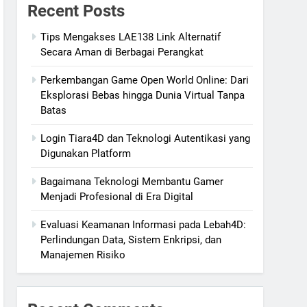
Recent Posts
Tips Mengakses LAE138 Link Alternatif
Secara Aman di Berbagai Perangkat
Perkembangan Game Open World Online: Dari
Eksplorasi Bebas hingga Dunia Virtual Tanpa
Batas
Login Tiara4D dan Teknologi Autentikasi yang
Digunakan Platform
Bagaimana Teknologi Membantu Gamer
Menjadi Profesional di Era Digital
Evaluasi Keamanan Informasi pada Lebah4D:
Perlindungan Data, Sistem Enkripsi, dan
Manajemen Risiko