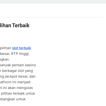
ihan Terbaik
pilihan
slot terbaik
 besar, RTP tinggi,
ngkan.
 banyak pemain kasino
n berbagai slot yang
g jackpot besar, dan
latform ini menjadi
el ini akan mengulas
pilihan terbaik untuk
mbangkan untuk