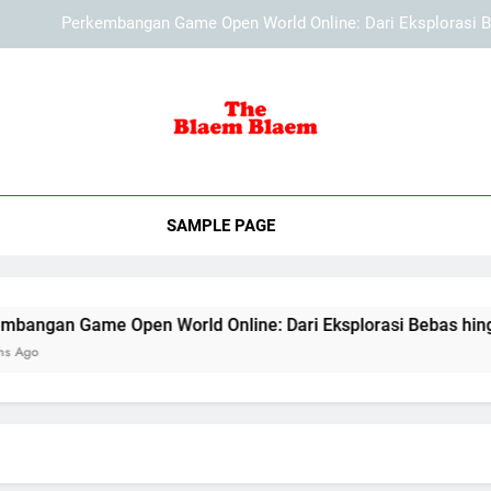
Perkembangan Game Open World Online: Dari Eksplorasi Be
Login Tiara4D dan Teknolog
Bagaimana Teknologi Membantu Game
 Blaem Blaem
Tips Mengakses LAE138 Link Alternat
 Hiburan Terbaru Dan Ide Kreatif Di The Blaem Blaem.
Perkembangan Game Open World Online: Dari Eksplorasi Be
SAMPLE PAGE
Login Tiara4D dan Teknolog
Bagaimana Teknologi Membantu Game
 Open World Online: Dari Eksplorasi Bebas hingga Dunia Vir