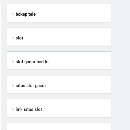
bokep tele
slot
slot gacor hari ini
situs slot gacor
link situs slot