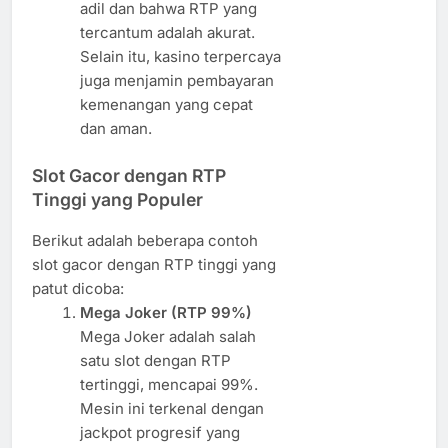
adil dan bahwa RTP yang
tercantum adalah akurat.
Selain itu, kasino terpercaya
juga menjamin pembayaran
kemenangan yang cepat
dan aman.
Slot Gacor dengan RTP
Tinggi yang Populer
Berikut adalah beberapa contoh
slot gacor dengan RTP tinggi yang
patut dicoba:
Mega Joker (RTP 99%)
Mega Joker adalah salah
satu slot dengan RTP
tertinggi, mencapai 99%.
Mesin ini terkenal dengan
jackpot progresif yang