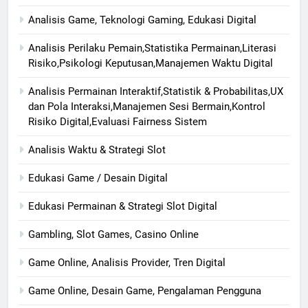
Analisis Game, Teknologi Gaming, Edukasi Digital
Analisis Perilaku Pemain,Statistika Permainan,Literasi
Risiko,Psikologi Keputusan,Manajemen Waktu Digital
Analisis Permainan Interaktif,Statistik & Probabilitas,UX
dan Pola Interaksi,Manajemen Sesi Bermain,Kontrol
Risiko Digital,Evaluasi Fairness Sistem
Analisis Waktu & Strategi Slot
Edukasi Game / Desain Digital
Edukasi Permainan & Strategi Slot Digital
Gambling, Slot Games, Casino Online
Game Online, Analisis Provider, Tren Digital
Game Online, Desain Game, Pengalaman Pengguna