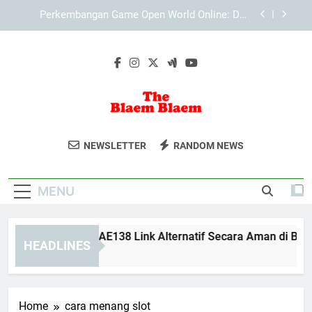
Skip
Batas
Login Tiara4D dan Teknologi Autentikasi yang
to
Digunakan Platform
content
Bagaimana Teknologi Membantu Gamer Menjadi
Profesional di Era Digital
Tips Mengakses LAE138 Link Alternatif Secara
Aman di Berbagai Perangkat
Perkembangan Game Open World Online: Dari
Eksplorasi Bebas hingga Dunia Virtual Tanpa
The Blaem
Batas
Ikuti Tren Hiburan Terbaru Dan Ide
Login Tiara4D dan Teknologi Autentikasi yang
NEWSLETTER
RANDOM NEWS
Digunakan Platform
Blaem
Kreatif Di The Blaem Blaem.
Bagaimana Teknologi Membantu Gamer Menjadi
Profesional di Era Digital
MENU
ips Mengakses LAE138 Link Alternatif Secara Aman di Berbag
HEADLINES
 Months Ago
Home
cara menang slot