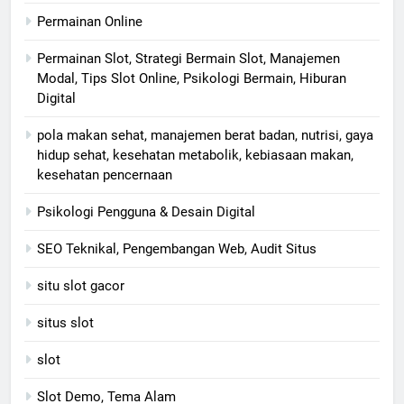
Permainan Online
Permainan Slot, Strategi Bermain Slot, Manajemen
Modal, Tips Slot Online, Psikologi Bermain, Hiburan
Digital
pola makan sehat, manajemen berat badan, nutrisi, gaya
hidup sehat, kesehatan metabolik, kebiasaan makan,
kesehatan pencernaan
Psikologi Pengguna & Desain Digital
SEO Teknikal, Pengembangan Web, Audit Situs
situ slot gacor
situs slot
slot
Slot Demo, Tema Alam