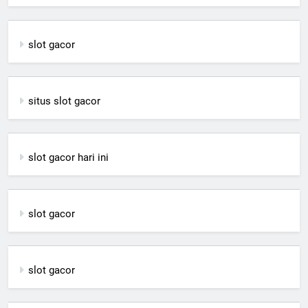
slot gacor
situs slot gacor
slot gacor hari ini
slot gacor
slot gacor