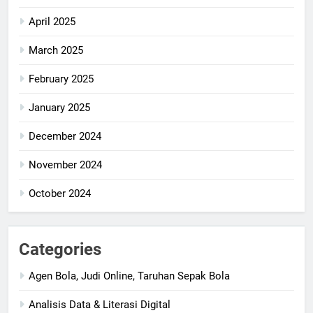
April 2025
March 2025
February 2025
January 2025
December 2024
November 2024
October 2024
Categories
Agen Bola, Judi Online, Taruhan Sepak Bola
Analisis Data & Literasi Digital