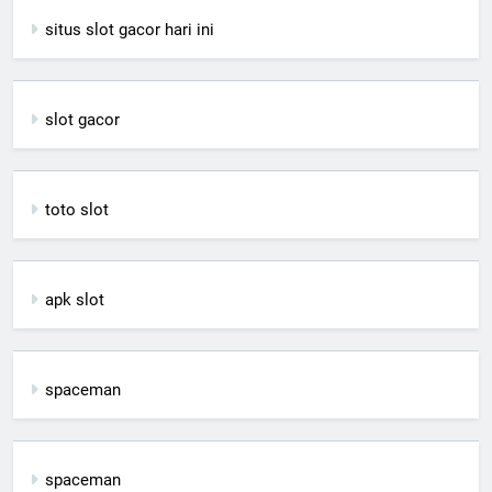
situs slot gacor hari ini
slot gacor
toto slot
apk slot
spaceman
spaceman