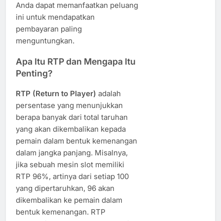
Anda dapat memanfaatkan peluang
ini untuk mendapatkan
pembayaran paling
menguntungkan.
Apa Itu RTP dan Mengapa Itu
Penting?
RTP (Return to Player)
adalah
persentase yang menunjukkan
berapa banyak dari total taruhan
yang akan dikembalikan kepada
pemain dalam bentuk kemenangan
dalam jangka panjang. Misalnya,
jika sebuah mesin slot memiliki
RTP 96%, artinya dari setiap 100
yang dipertaruhkan, 96 akan
dikembalikan ke pemain dalam
bentuk kemenangan. RTP