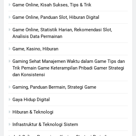
Game Online, Kisah Sukses, Tips & Trik
Game Online, Panduan Slot, Hiburan Digital
Game Online, Statistik Harian, Rekomendasi Slot,
Analisis Data Permainan
Game, Kasino, Hiburan
Gaming Sehat Manajemen Waktu dalam Game Tips dan
Trik Pemain Game Keterampilan Pribadi Gamer Strategi
dan Konsistensi
Gaming, Panduan Bermain, Strategi Game
Gaya Hidup Digital
Hiburan & Teknologi
Infrastruktur & Teknologi Sistem