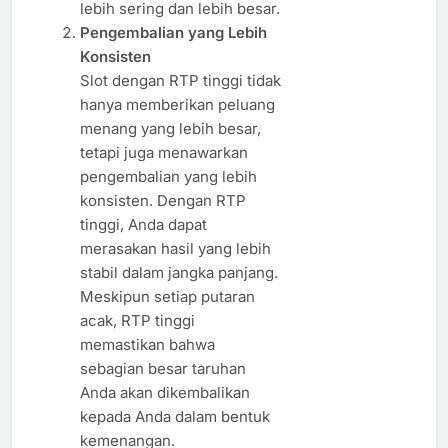
lebih sering dan lebih besar.
Pengembalian yang Lebih
Konsisten
Slot dengan RTP tinggi tidak
hanya memberikan peluang
menang yang lebih besar,
tetapi juga menawarkan
pengembalian yang lebih
konsisten. Dengan RTP
tinggi, Anda dapat
merasakan hasil yang lebih
stabil dalam jangka panjang.
Meskipun setiap putaran
acak, RTP tinggi
memastikan bahwa
sebagian besar taruhan
Anda akan dikembalikan
kepada Anda dalam bentuk
kemenangan.