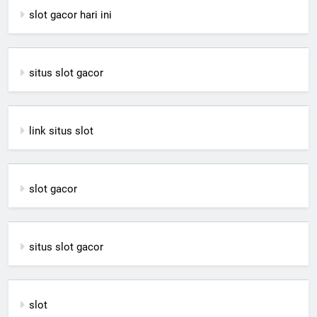
slot gacor hari ini
situs slot gacor
link situs slot
slot gacor
situs slot gacor
slot