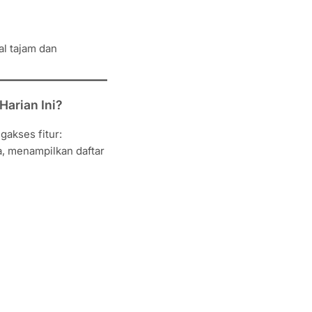
al tajam dan
arian Ini?
gakses fitur:
, menampilkan daftar