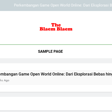
Perkembangan Game Open World Online: Dari Eksplorasi Be
Login Tiara4D dan Teknolog
Bagaimana Teknologi Membantu Game
 Blaem Blaem
Tips Mengakses LAE138 Link Alternat
 Hiburan Terbaru Dan Ide Kreatif Di The Blaem Blaem.
Perkembangan Game Open World Online: Dari Eksplorasi Be
SAMPLE PAGE
Login Tiara4D dan Teknolog
Bagaimana Teknologi Membantu Game
e Open World Online: Dari Eksplorasi Bebas hingga Dunia Vi