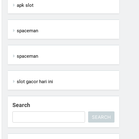
apk slot
spaceman
spaceman
slot gacor hari ini
Search
SEARCH