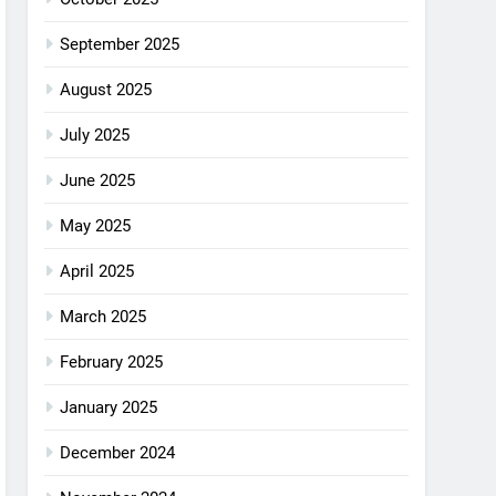
September 2025
August 2025
July 2025
June 2025
May 2025
April 2025
March 2025
February 2025
January 2025
December 2024