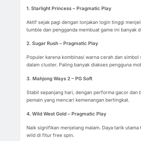
1. Starlight Princess – Pragmatic Play
Aktif sejak pagi dengan lonjakan login tinggi menjel
tumble dan pengganda membuat game ini banyak di
2. Sugar Rush – Pragmatic Play
Populer karena kombinasi warna cerah dan simbol 
dalam cluster. Paling banyak diakses pengguna mobi
3. Mahjong Ways 2 – PG Soft
Stabil sepanjang hari, dengan performa gacor dan b
pemain yang mencari kemenangan bertingkat.
4. Wild West Gold – Pragmatic Play
Naik signifikan menjelang malam. Daya tarik utama t
wild di fitur free spin.