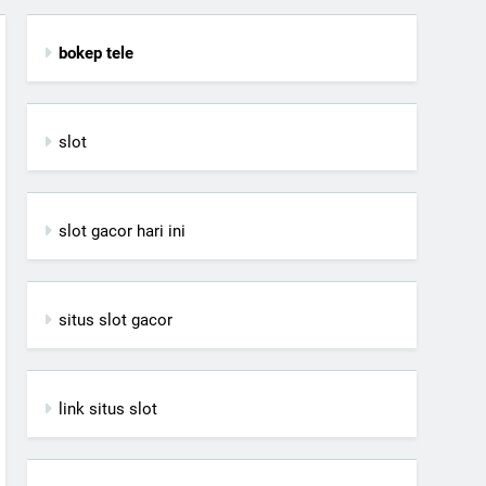
bokep tele
slot
slot gacor hari ini
situs slot gacor
link situs slot