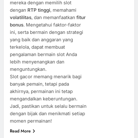
mereka dengan memilih slot
dengan
RTP tinggi
, memahami
volatilitas
, dan memanfaatkan
fitur
bonus
. Mengetahui faktor-faktor
ini, serta bermain dengan strategi
yang baik dan anggaran yang
terkelola, dapat membuat
pengalaman bermain slot Anda
lebih menyenangkan dan
menguntungkan.
Slot gacor memang menarik bagi
banyak pemain, tetapi pada
akhirnya, permainan ini tetap
mengandalkan keberuntungan.
Jadi, pastikan untuk selalu bermain
dengan bijak dan menikmati setiap
momen permainan!
Read More