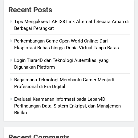
Recent Posts
Tips Mengakses LAE138 Link Alternatif Secara Aman di
Berbagai Perangkat
Perkembangan Game Open World Online: Dari
Eksplorasi Bebas hingga Dunia Virtual Tanpa Batas
Login Tiara4D dan Teknologi Autentikasi yang
Digunakan Platform
Bagaimana Teknologi Membantu Gamer Menjadi
Profesional di Era Digital
Evaluasi Keamanan Informasi pada Lebah4D:
Perlindungan Data, Sistem Enkripsi, dan Manajemen
Risiko
Recent Comments