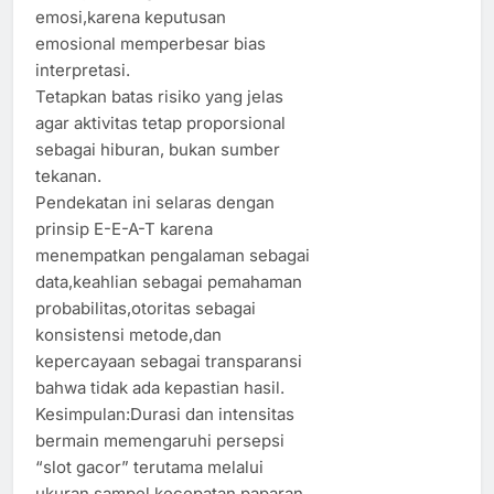
emosi,karena keputusan
emosional memperbesar bias
interpretasi.
Tetapkan batas risiko yang jelas
agar aktivitas tetap proporsional
sebagai hiburan, bukan sumber
tekanan.
Pendekatan ini selaras dengan
prinsip E-E-A-T karena
menempatkan pengalaman sebagai
data,keahlian sebagai pemahaman
probabilitas,otoritas sebagai
konsistensi metode,dan
kepercayaan sebagai transparansi
bahwa tidak ada kepastian hasil.
Kesimpulan:Durasi dan intensitas
bermain memengaruhi persepsi
“slot gacor” terutama melalui
ukuran sampel,kecepatan paparan