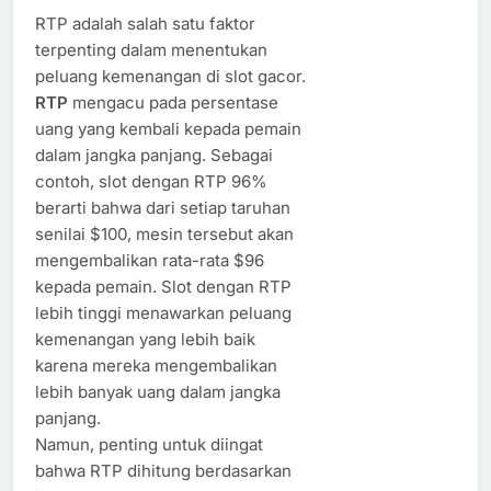
RTP adalah salah satu faktor
terpenting dalam menentukan
peluang kemenangan di slot gacor.
RTP
mengacu pada persentase
uang yang kembali kepada pemain
dalam jangka panjang. Sebagai
contoh, slot dengan RTP 96%
berarti bahwa dari setiap taruhan
senilai $100, mesin tersebut akan
mengembalikan rata-rata $96
kepada pemain. Slot dengan RTP
lebih tinggi menawarkan peluang
kemenangan yang lebih baik
karena mereka mengembalikan
lebih banyak uang dalam jangka
panjang.
Namun, penting untuk diingat
bahwa RTP dihitung berdasarkan