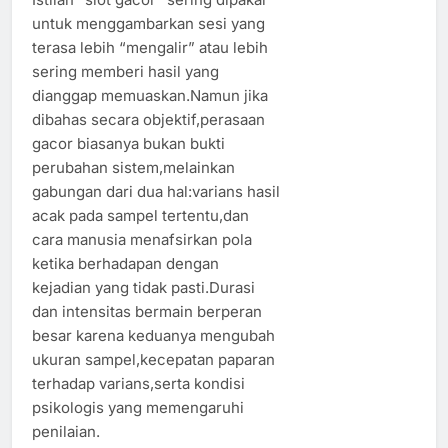
untuk menggambarkan sesi yang
terasa lebih “mengalir” atau lebih
sering memberi hasil yang
dianggap memuaskan.Namun jika
dibahas secara objektif,perasaan
gacor biasanya bukan bukti
perubahan sistem,melainkan
gabungan dari dua hal:varians hasil
acak pada sampel tertentu,dan
cara manusia menafsirkan pola
ketika berhadapan dengan
kejadian yang tidak pasti.Durasi
dan intensitas bermain berperan
besar karena keduanya mengubah
ukuran sampel,kecepatan paparan
terhadap varians,serta kondisi
psikologis yang memengaruhi
penilaian.