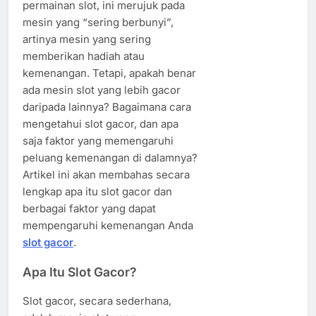
permainan slot, ini merujuk pada
mesin yang “sering berbunyi”,
artinya mesin yang sering
memberikan hadiah atau
kemenangan. Tetapi, apakah benar
ada mesin slot yang lebih gacor
daripada lainnya? Bagaimana cara
mengetahui slot gacor, dan apa
saja faktor yang memengaruhi
peluang kemenangan di dalamnya?
Artikel ini akan membahas secara
lengkap apa itu slot gacor dan
berbagai faktor yang dapat
mempengaruhi kemenangan Anda
slot gacor
.
Apa Itu Slot Gacor?
Slot gacor, secara sederhana,