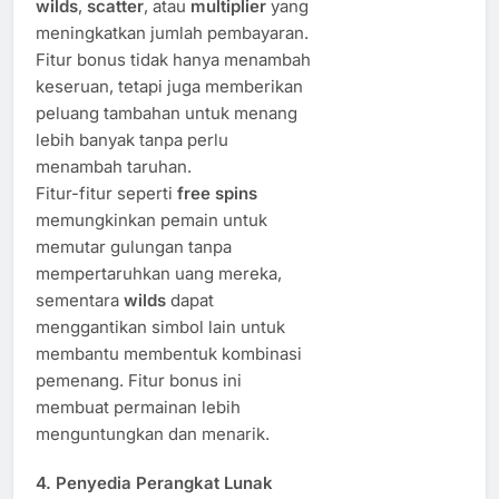
wilds
,
scatter
, atau
multiplier
yang
meningkatkan jumlah pembayaran.
Fitur bonus tidak hanya menambah
keseruan, tetapi juga memberikan
peluang tambahan untuk menang
lebih banyak tanpa perlu
menambah taruhan.
Fitur-fitur seperti
free spins
memungkinkan pemain untuk
memutar gulungan tanpa
mempertaruhkan uang mereka,
sementara
wilds
dapat
menggantikan simbol lain untuk
membantu membentuk kombinasi
pemenang. Fitur bonus ini
membuat permainan lebih
menguntungkan dan menarik.
4.
Penyedia Perangkat Lunak