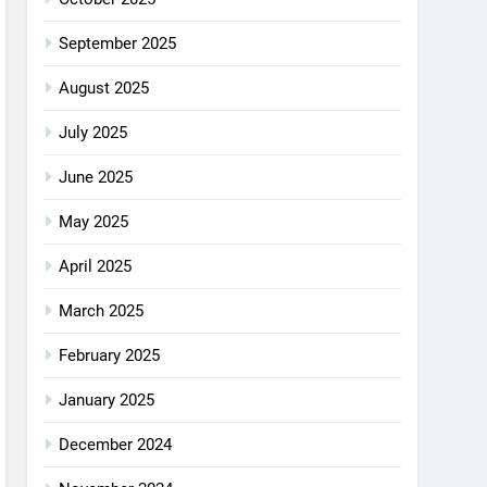
September 2025
August 2025
July 2025
June 2025
May 2025
April 2025
March 2025
February 2025
January 2025
December 2024