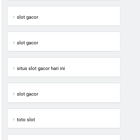
slot gacor
slot gacor
situs slot gacor hari ini
slot gacor
toto slot