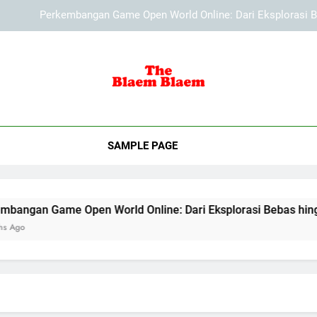
Perkembangan Game Open World Online: Dari Eksplorasi Be
Login Tiara4D dan Teknolog
Bagaimana Teknologi Membantu Game
 Blaem Blaem
Tips Mengakses LAE138 Link Alternat
 Hiburan Terbaru Dan Ide Kreatif Di The Blaem Blaem.
Perkembangan Game Open World Online: Dari Eksplorasi Be
SAMPLE PAGE
Login Tiara4D dan Teknolog
Bagaimana Teknologi Membantu Game
 Open World Online: Dari Eksplorasi Bebas hingga Dunia Vir