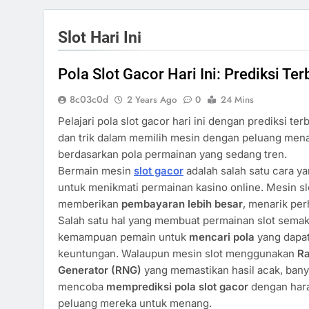
Slot Hari Ini
Pola Slot Gacor Hari Ini: Prediksi Ter
8c03c0d
2 Years Ago
0
24 Mins
Pelajari pola slot gacor hari ini dengan prediksi te
dan trik dalam memilih mesin dengan peluang menan
berdasarkan pola permainan yang sedang tren.
Bermain mesin
slot gacor
adalah salah satu cara y
untuk menikmati permainan kasino online. Mesin sl
memberikan
pembayaran lebih besar
, menarik per
Salah satu hal yang membuat permainan slot semak
kemampuan pemain untuk
mencari pola
yang dapa
keuntungan. Walaupun mesin slot menggunakan
R
Generator (RNG)
yang memastikan hasil acak, ban
mencoba
memprediksi pola slot gacor
dengan har
peluang mereka untuk menang.