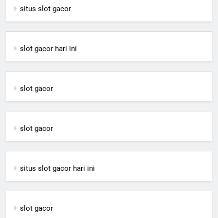
situs slot gacor
slot gacor hari ini
slot gacor
slot gacor
situs slot gacor hari ini
slot gacor