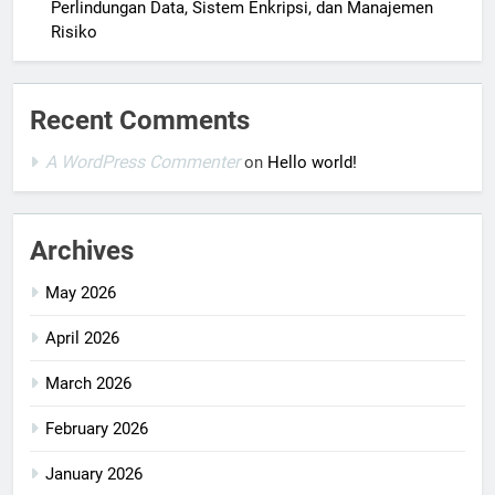
Perlindungan Data, Sistem Enkripsi, dan Manajemen
Risiko
Recent Comments
A WordPress Commenter
on
Hello world!
Archives
May 2026
April 2026
March 2026
February 2026
January 2026