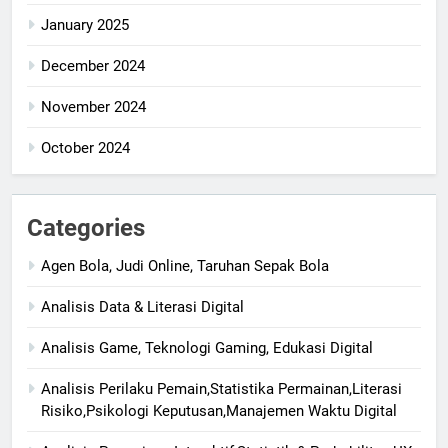
January 2025
December 2024
November 2024
October 2024
Categories
Agen Bola, Judi Online, Taruhan Sepak Bola
Analisis Data & Literasi Digital
Analisis Game, Teknologi Gaming, Edukasi Digital
Analisis Perilaku Pemain,Statistika Permainan,Literasi
Risiko,Psikologi Keputusan,Manajemen Waktu Digital