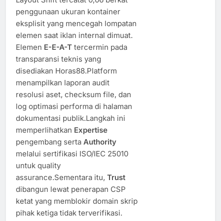
penggunaan ukuran kontainer
eksplisit yang mencegah lompatan
elemen saat iklan internal dimuat.
Elemen
E-E-A-T
tercermin pada
transparansi teknis yang
disediakan Horas88.Platform
menampilkan laporan audit
resolusi aset, checksum file, dan
log optimasi performa di halaman
dokumentasi publik.Langkah ini
memperlihatkan
Expertise
pengembang serta
Authority
melalui sertifikasi ISO/IEC 25010
untuk quality
assurance.Sementara itu,
Trust
dibangun lewat penerapan CSP
ketat yang memblokir domain skrip
pihak ketiga tidak terverifikasi.