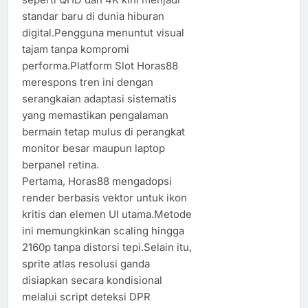
standar baru di dunia hiburan
digital.Pengguna menuntut visual
tajam tanpa kompromi
performa.Platform Slot Horas88
merespons tren ini dengan
serangkaian adaptasi sistematis
yang memastikan pengalaman
bermain tetap mulus di perangkat
monitor besar maupun laptop
berpanel retina.
Pertama, Horas88 mengadopsi
render berbasis vektor untuk ikon
kritis dan elemen UI utama.Metode
ini memungkinkan scaling hingga
2160p tanpa distorsi tepi.Selain itu,
sprite atlas resolusi ganda
disiapkan secara kondisional
melalui script deteksi DPR