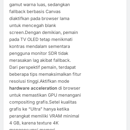
gamut warna luas, sedangkan
fallback berbasis Canvas
diaktifkan pada browser lama
untuk mencegah blank
screen.Dengan demikian, pemain
pada TV OLED tetap menikmati
kontras mendalam sementara
pengguna monitor SDR tidak
merasakan lag akibat fallback.
Dari perspektif pemain, terdapat
beberapa tips memaksimalkan fitur
resolusi tinggi.Aktifkan mode
hardware acceleration
di browser
untuk memastikan GPU menangani
compositing grafis.Setel kualitas
grafis ke “Ultra” hanya ketika
perangkat memiliki VRAM minimal
4 GB, karena texture 4K
mengonsumsi memori