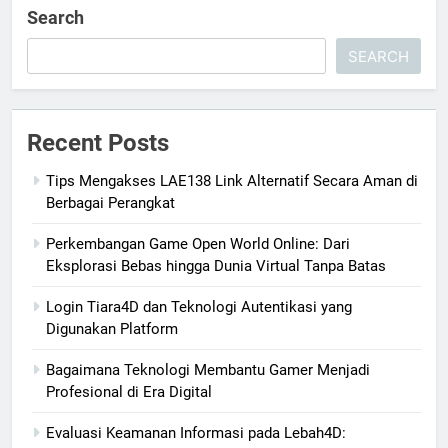
Search
SEARCH
Recent Posts
Tips Mengakses LAE138 Link Alternatif Secara Aman di
Berbagai Perangkat
Perkembangan Game Open World Online: Dari
Eksplorasi Bebas hingga Dunia Virtual Tanpa Batas
Login Tiara4D dan Teknologi Autentikasi yang
Digunakan Platform
Bagaimana Teknologi Membantu Gamer Menjadi
Profesional di Era Digital
Evaluasi Keamanan Informasi pada Lebah4D: