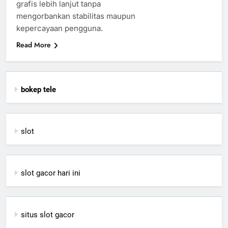
grafis lebih lanjut tanpa
mengorbankan stabilitas maupun
kepercayaan pengguna.
Read More
bokep tele
slot
slot gacor hari ini
situs slot gacor