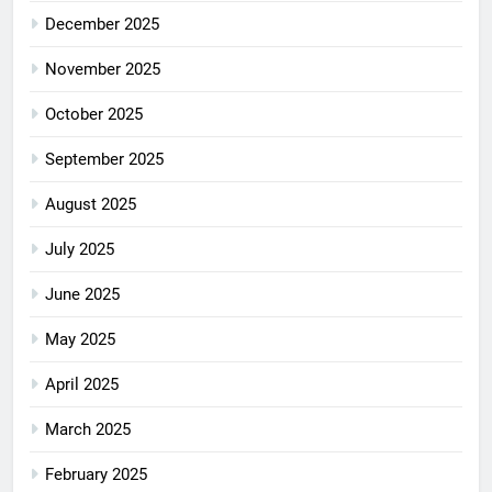
December 2025
November 2025
October 2025
September 2025
August 2025
July 2025
June 2025
May 2025
April 2025
March 2025
February 2025