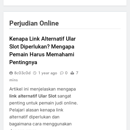
Perjudian Online
Kenapa Link Alternatif Ular
Slot Diperlukan? Mengapa
Pemain Harus Memahami
Pentingnya
8c03c0d
1 year ago
0
7
mins
Artikel ini menjelaskan mengapa
link alternatif Ular Slot
sangat
penting untuk pemain judi online.
Pelajari alasan kenapa link
alternatif diperlukan dan
bagaimana cara menggunakan