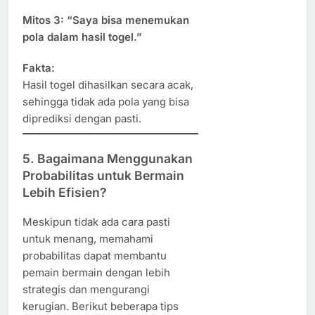
Mitos 3: “Saya bisa menemukan
pola dalam hasil togel.”
Fakta:
Hasil togel dihasilkan secara acak,
sehingga tidak ada pola yang bisa
diprediksi dengan pasti.
5. Bagaimana Menggunakan
Probabilitas untuk Bermain
Lebih Efisien?
Meskipun tidak ada cara pasti
untuk menang, memahami
probabilitas dapat membantu
pemain bermain dengan lebih
strategis dan mengurangi
kerugian. Berikut beberapa tips