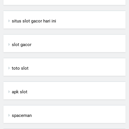
situs slot gacor hari ini
slot gacor
toto slot
apk slot
spaceman