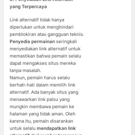
yang Terpercaya
Link alternatif tidak hanya
diperlukan untuk menghindari
pemblokiran atau gangguan teknis.
Penyedia permainan
seringkali
menyediakan link alternatif untuk
memastikan bahwa pemain selalu
dapat mengakses situs mereka
tanpa masalah.
Namun, pemain harus selalu
berhati-hati dalam memilih link
alternatif. Ada banyak situs yang
menawarkan link palsu yang
mungkin membawa pemain ke
halaman yang tidak aman. Oleh
karena itu, pemain disarankan
untuk selalu
mendapatkan link