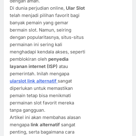
dengan aman.
Di dunia perjudian online,
Ular Slot
telah menjadi pilihan favorit bagi
banyak pemain yang gemar
bermain slot. Namun, seiring
dengan popularitasnya, situs-situs
permainan ini sering kali
menghadapi kendala akses, seperti
pemblokiran oleh
penyedia
layanan internet (ISP)
atau
pemerintah. Inilah mengapa
ularslot link alternatif
sangat
diperlukan untuk memastikan
pemain tetap bisa menikmati
permainan slot favorit mereka
tanpa gangguan.
Artikel ini akan membahas alasan
mengapa
link alternatif
sangat
penting, serta bagaimana cara