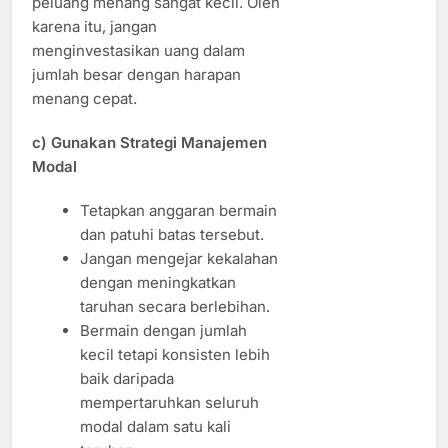
peluang menang sangat kecil. Oleh
karena itu, jangan
menginvestasikan uang dalam
jumlah besar dengan harapan
menang cepat.
c) Gunakan Strategi Manajemen
Modal
Tetapkan anggaran bermain
dan patuhi batas tersebut.
Jangan mengejar kekalahan
dengan meningkatkan
taruhan secara berlebihan.
Bermain dengan jumlah
kecil tetapi konsisten lebih
baik daripada
mempertaruhkan seluruh
modal dalam satu kali