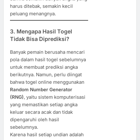
harus ditebak, semakin kecil
peluang menangnya.
3. Mengapa Hasil Togel
Tidak Bisa Diprediksi?
Banyak pemain berusaha mencari
pola dalam hasil togel sebelumnya
untuk membuat prediksi angka
berikutnya. Namun, perlu diingat
bahwa togel online menggunakan
Random Number Generator
(RNG)
, yaitu sistem komputerisasi
yang memastikan setiap angka
keluar secara acak dan tidak
dipengaruhi oleh hasil
sebelumnya.
Karena hasil setiap undian adalah