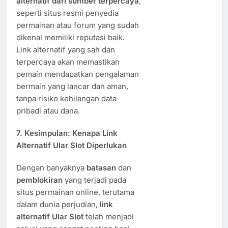
alternatif dari sumber terpercaya
,
seperti situs resmi penyedia
permainan atau forum yang sudah
dikenal memiliki reputasi baik.
Link alternatif yang sah dan
terpercaya akan memastikan
pemain mendapatkan pengalaman
bermain yang lancar dan aman,
tanpa risiko kehilangan data
pribadi atau dana.
7.
Kesimpulan: Kenapa Link
Alternatif Ular Slot Diperlukan
Dengan banyaknya
batasan
dan
pemblokiran
yang terjadi pada
situs permainan online, terutama
dalam dunia perjudian,
link
alternatif Ular Slot
telah menjadi