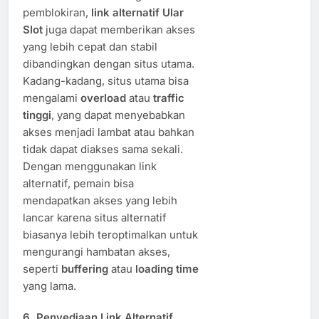
pemblokiran,
link alternatif Ular
Slot
juga dapat memberikan akses
yang lebih cepat dan stabil
dibandingkan dengan situs utama.
Kadang-kadang, situs utama bisa
mengalami
overload
atau
traffic
tinggi
, yang dapat menyebabkan
akses menjadi lambat atau bahkan
tidak dapat diakses sama sekali.
Dengan menggunakan link
alternatif, pemain bisa
mendapatkan akses yang lebih
lancar karena situs alternatif
biasanya lebih teroptimalkan untuk
mengurangi hambatan akses,
seperti
buffering
atau
loading time
yang lama.
6.
Penyediaan Link Alternatif