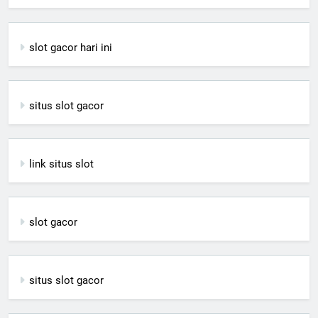
slot gacor hari ini
situs slot gacor
link situs slot
slot gacor
situs slot gacor